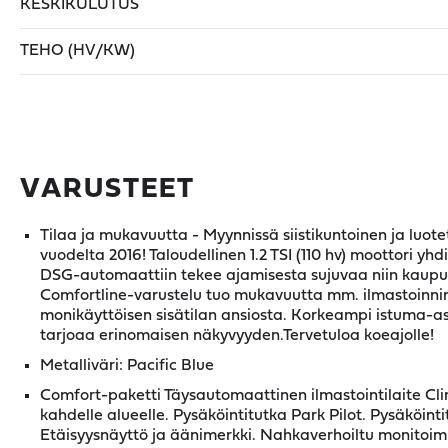
KESKIKULUTUS
TEHO (HV/KW)
VARUSTEET
Tilaa ja mukavuutta - Myynnissä siistikuntoinen ja luot
vuodelta 2016! Taloudellinen 1.2 TSI (110 hv) moottori yh
DSG-automaattiin tekee ajamisesta sujuvaa niin kaupun
Comfortline-varustelu tuo mukavuutta mm. ilmastoinnin
monikäyttöisen sisätilan ansiosta. Korkeampi istuma-a
tarjoaa erinomaisen näkyvyyden.Tervetuloa koeajolle!
Metalliväri: Pacific Blue
Comfort-paketti Täysautomaattinen ilmastointilaite Cl
kahdelle alueelle. Pysäköintitutka Park Pilot. Pysäköint
Etäisyysnäyttö ja äänimerkki. Nahkaverhoiltu monitoim