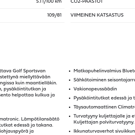
5.1 l/100 km
CO2-PÄÄSTÖT
109/81
VIIMEINEN KATSASTUS
ettava Golf Sportsvan
Matkapuhelinvalmius Bluet
distettynä miellyttävään
Sähkötoiminen seisontajarr
gissa kuin maantielläkin.
, pysäköintitutkan ja
Vakionopeussäädin
sento helpottaa kulkua ja
Pysäköintitutkat edessä ja
Täysautomaattinen Climatro
Turvatyyny kuljettajalle ja 
imatronic. Lämpötilansäätö
Kuljettajan polviturvatyyny.
itutkat edessä ja takana.
iohjauspyörä ja
Ikkunaturvaverhot sivuikkun