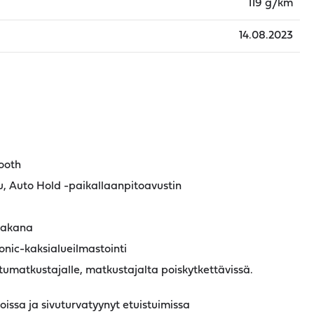
119 g/km
14.08.2023
ooth
u, Auto Hold -paikallaanpitoavustin
 takana
nic-kaksialueilmastointi
etumatkustajalle, matkustajalta poiskytkettävissä.
oissa ja sivuturvatyynyt etuistuimissa