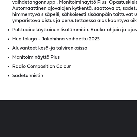
vaihdetangonnuppi. Monitoiminäyttö Plus. Opastuskielet
Automaattinen ajovalojen kytkentä, saattovalot, sadetu
himmentyvä sisäpeili, sähköisesti sisäänpäin taittuvat ul
ympäristövalaistus ja peruutettaessa alas kääntyvä oik
Polttoainekäyttöinen lisälämmitin. Kauko-ohjain ja ajas
Huoltokirja - Jakohihna vaihdettu 2023
Aluvanteet kesä-ja talvirenkaissa
Monitoiminäyttö Plus
Radio Composition Colour
Sadetunnistin