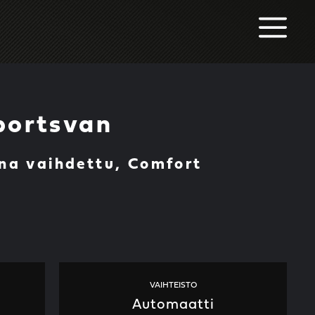
M
portsvan
hna vaihdettu, Comfort
VAIHTEISTO
Automaatti