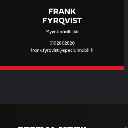
FRANK
FYRQVIST
Myyntipäällikkö
0192802828
frank.fyrqvist@specialmobil.fi