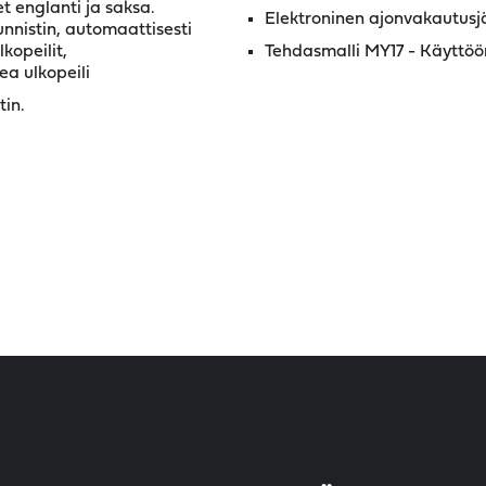
 englanti ja saksa.
Elektroninen ajonvakautusj
nnistin, automaattisesti
kopeilit,
Tehdasmalli MY17 - Käyttöön
ea ulkopeili
tin.