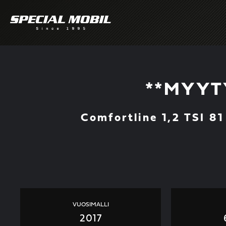
Skip
to
content
**MYYTY
Comfortline 1,2 TSI 8
VUOSIMALLI
2017