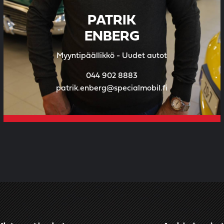
PATRIK
ENBERG
Myyntipäällikkö - Uudet autot
044 902 8883
patrik.enberg@specialmobil.fi