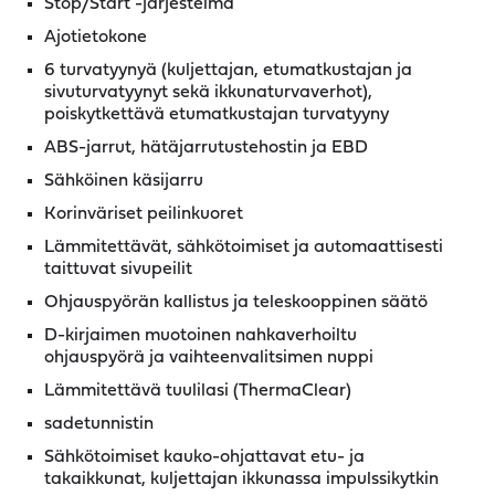
Stop/Start -järjestelmä
Ajotietokone
6 turvatyynyä (kuljettajan, etumatkustajan ja
sivuturvatyynyt sekä ikkunaturvaverhot),
poiskytkettävä etumatkustajan turvatyyny
ABS-jarrut, hätäjarrutustehostin ja EBD
Sähköinen käsijarru
Korinväriset peilinkuoret
Lämmitettävät, sähkötoimiset ja automaattisesti
taittuvat sivupeilit
Ohjauspyörän kallistus ja teleskooppinen säätö
D-kirjaimen muotoinen nahkaverhoiltu
ohjauspyörä ja vaihteenvalitsimen nuppi
Lämmitettävä tuulilasi (ThermaClear)
sadetunnistin
Sähkötoimiset kauko-ohjattavat etu- ja
takaikkunat, kuljettajan ikkunassa impulssikytkin