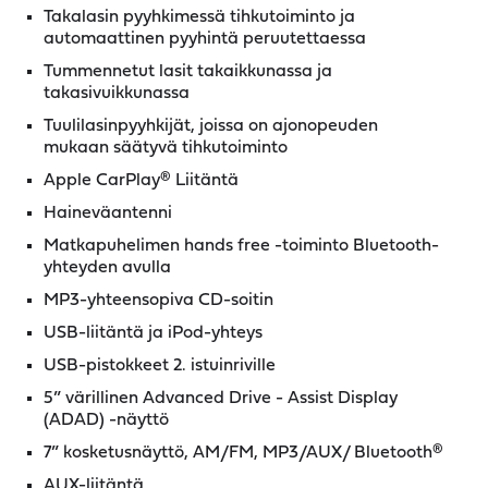
Takalasin pyyhkimessä tihkutoiminto ja
automaattinen pyyhintä peruutettaessa
Tummennetut lasit takaikkunassa ja
takasivuikkunassa
Tuulilasinpyyhkijät, joissa on ajonopeuden
mukaan säätyvä tihkutoiminto
Apple CarPlay® Liitäntä
Haineväantenni
Matkapuhelimen hands free -toiminto Bluetooth-
yhteyden avulla
MP3-yhteensopiva CD-soitin
USB-liitäntä ja iPod-yhteys
USB-pistokkeet 2. istuinriville
5” värillinen Advanced Drive - Assist Display
(ADAD) -näyttö
7” kosketusnäyttö, AM/FM, MP3/AUX/ Bluetooth®
AUX-liitäntä