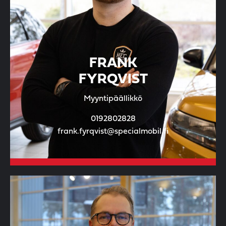
FRANK
FYRQVIST
Myyntipäällikkö
0192802828
frank.fyrqvist@specialmobil.fi