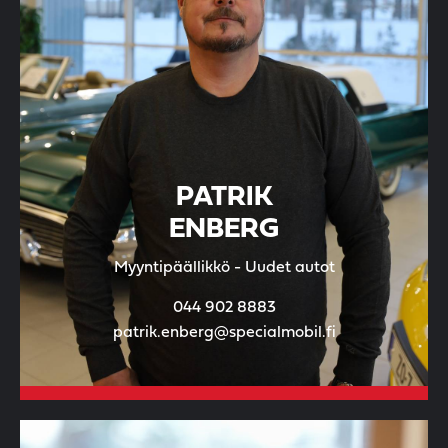
PATRIK
ENBERG
Myyntipäällikkö - Uudet autot
044 902 8883
patrik.enberg@specialmobil.fi