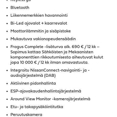
Bluetooth
Liikennemerkkien havannointi
Bi-Led ajovalot + kaarrevalot
Moottorilämmitin ja sisäpistoke
Mukautuva vakionopeudensäädin
Fragus Complete -lisäturva alk. 690 € / 12 kk –
Sopimus kattaa Sähköisten ja Mekaanisten
komponenttien rikkoutumisesta aiheutuvat kulut
jopa 10 000 € / 12 kk ilman omavastuuta.
Integroitu NissanConnect-navigointi- ja -
audiojärjestelmä (DAB)
Aktiivinen pidonhallinta
ESP-ajovakaudenhallintajärjestelmä
Around View Monitor -kamerajärjestelmä
Etu- ja takapysäköintitutka
Peruutuskamera