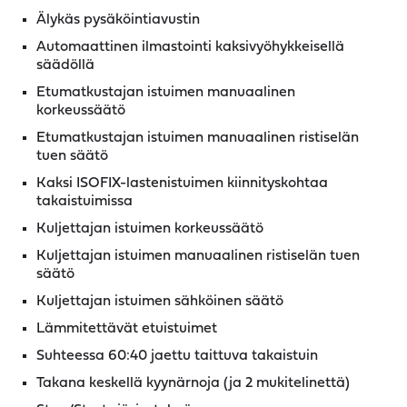
Älykäs pysäköintiavustin
Automaattinen ilmastointi kaksivyöhykkeisellä
säädöllä
Etumatkustajan istuimen manuaalinen
korkeussäätö
Etumatkustajan istuimen manuaalinen ristiselän
tuen säätö
Kaksi ISOFIX-lastenistuimen kiinnityskohtaa
takaistuimissa
Kuljettajan istuimen korkeussäätö
Kuljettajan istuimen manuaalinen ristiselän tuen
säätö
Kuljettajan istuimen sähköinen säätö
Lämmitettävät etuistuimet
Suhteessa 60:40 jaettu taittuva takaistuin
Takana keskellä kyynärnoja (ja 2 mukitelinettä)