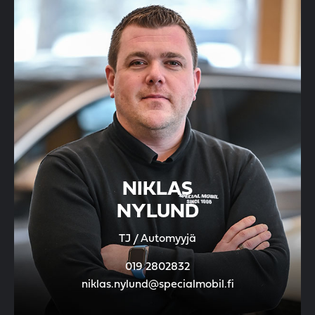
NIKLAS
NYLUND
TJ / Automyyjä
019 2802832
niklas.nylund@specialmobil.fi