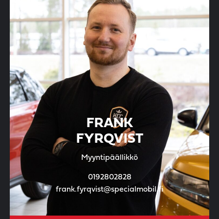
FRANK
FYRQVIST
Myyntipäällikkö
0192802828
frank.fyrqvist@specialmobil.fi