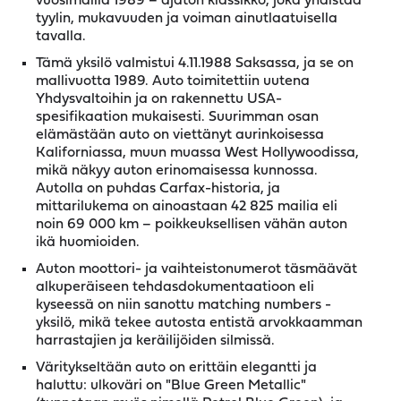
vuosimallia 1989 – ajaton klassikko, joka yhdistää
tyylin, mukavuuden ja voiman ainutlaatuisella
tavalla.
Tämä yksilö valmistui 4.11.1988 Saksassa, ja se on
mallivuotta 1989. Auto toimitettiin uutena
Yhdysvaltoihin ja on rakennettu USA-
spesifikaation mukaisesti. Suurimman osan
elämästään auto on viettänyt aurinkoisessa
Kaliforniassa, muun muassa West Hollywoodissa,
mikä näkyy auton erinomaisessa kunnossa.
Autolla on puhdas Carfax-historia, ja
mittarilukema on ainoastaan 42 825 mailia eli
noin 69 000 km – poikkeuksellisen vähän auton
ikä huomioiden.
Auton moottori- ja vaihteistonumerot täsmäävät
alkuperäiseen tehdasdokumentaatioon eli
kyseessä on niin sanottu matching numbers -
yksilö, mikä tekee autosta entistä arvokkaamman
harrastajien ja keräilijöiden silmissä.
Väritykseltään auto on erittäin elegantti ja
haluttu: ulkoväri on "Blue Green Metallic"