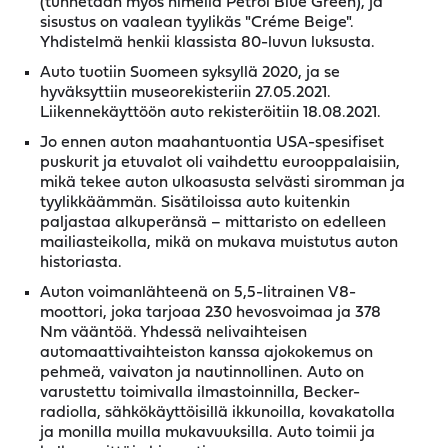
(tunnetaan myös nimellä Petrol Blue Green), ja
sisustus on vaalean tyylikäs "Créme Beige".
Yhdistelmä henkii klassista 80-luvun luksusta.
Auto tuotiin Suomeen syksyllä 2020, ja se
hyväksyttiin museorekisteriin 27.05.2021.
Liikennekäyttöön auto rekisteröitiin 18.08.2021.
Jo ennen auton maahantuontia USA-spesifiset
puskurit ja etuvalot oli vaihdettu eurooppalaisiin,
mikä tekee auton ulkoasusta selvästi siromman ja
tyylikkäämmän. Sisätiloissa auto kuitenkin
paljastaa alkuperänsä – mittaristo on edelleen
mailiasteikolla, mikä on mukava muistutus auton
historiasta.
Auton voimanlähteenä on 5,5-litrainen V8-
moottori, joka tarjoaa 230 hevosvoimaa ja 378
Nm vääntöä. Yhdessä nelivaihteisen
automaattivaihteiston kanssa ajokokemus on
pehmeä, vaivaton ja nautinnollinen. Auto on
varustettu toimivalla ilmastoinnilla, Becker-
radiolla, sähkökäyttöisillä ikkunoilla, kovakatolla
ja monilla muilla mukavuuksilla. Auto toimii ja