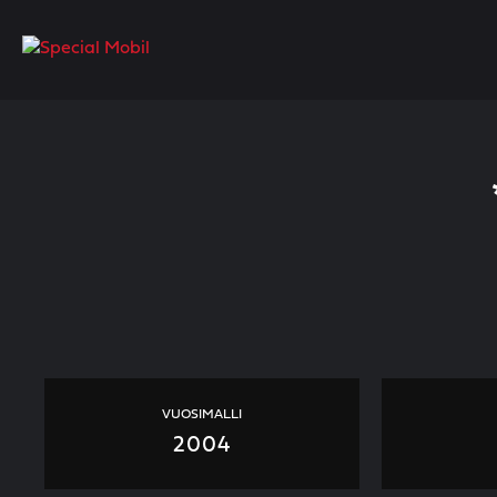
Skip
to
content
VUOSIMALLI
2004