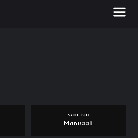
M
1
VAIHTEISTO
Manuaali