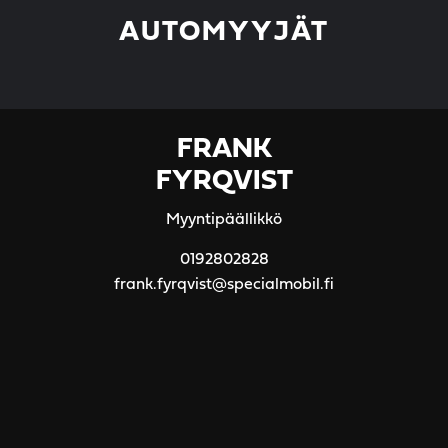
AUTOMYYJÄT
FRANK
FYRQVIST
Myyntipäällikkö
0192802828
frank.fyrqvist@specialmobil.fi