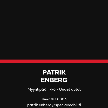
PATRIK
ENBERG
Myyntipäällikkö - Uudet autot
044 902 8883
patrik.enberg@specialmobil.fi