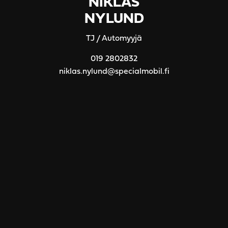
NIKLAS
NYLUND
TJ / Automyyjä
019 2802832
niklas.nylund@specialmobil.fi