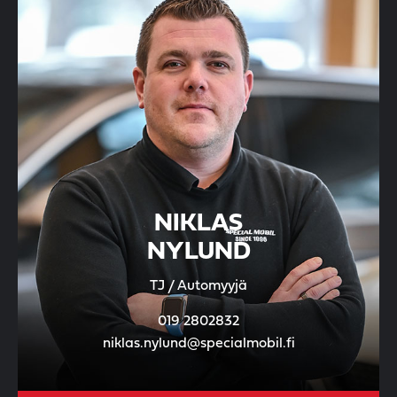
NIKLAS
NYLUND
TJ / Automyyjä
019 2802832
niklas.nylund@specialmobil.fi