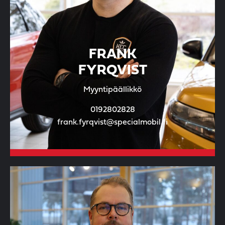
FRANK
FYRQVIST
Myyntipäällikkö
0192802828
frank.fyrqvist@specialmobil.fi