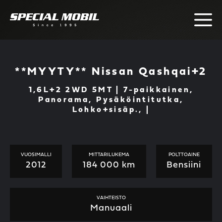
Skip
to
content
**MYYTY** Nissan Qashqai+2
1,6L+2 2WD 5MT | 7-paikkainen,
Panorama, Pysäköintitutka,
Lohko+sisäp., |
VUOSIMALLI
MITTARILUKEMA
POLTTOAINE
2012
184 000 km
Bensiini
VAIHTEISTO
Manuaali