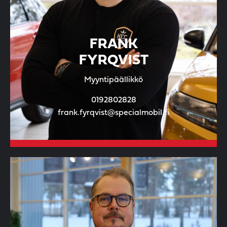
FRANK
FYRQVIST
Myyntipäällikkö
0192802828
frank.fyrqvist@specialmobil.fi