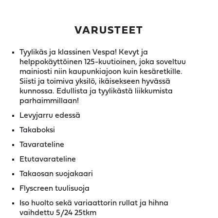
VARUSTEET
Tyylikäs ja klassinen Vespa! Kevyt ja
helppokäyttöinen 125-kuutioinen, joka soveltuu
mainiosti niin kaupunkiajoon kuin kesäretkille.
Siisti ja toimiva yksilö, ikäisekseen hyvässä
kunnossa. Edullista ja tyylikästä liikkumista
parhaimmillaan!
Levyjarru edessä
Takaboksi
Tavarateline
Etutavarateline
Takaosan suojakaari
Flyscreen tuulisuoja
Iso huolto sekä variaattorin rullat ja hihna
vaihdettu 5/24 25tkm