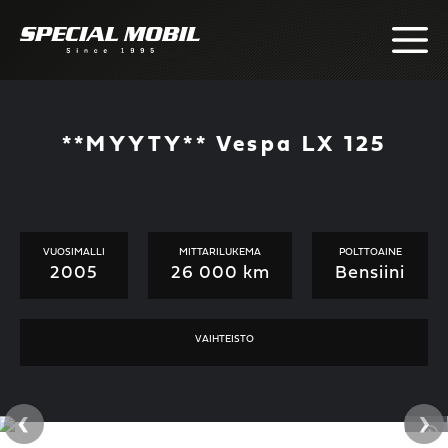
Skip
to
content
**MYYTY** Vespa LX 125
VUOSIMALLI
MITTARILUKEMA
POLTTOAINE
2005
26 000 km
Bensiini
VAIHTEISTO
‹
›