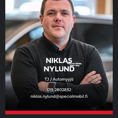
NIKLAS
NYLUND
TJ / Automyyjä
019 2802832
niklas.nylund@specialmobil.fi