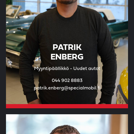
PATRIK
ENBERG
Myyntipäällikkö - Uudet autot
044 902 8883
patrik.enberg@specialmobil.fi