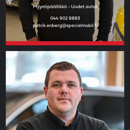
Myyntipäällikkö - Uudet autot
044 902 8883
patrik.enberg@specialmobil.fi