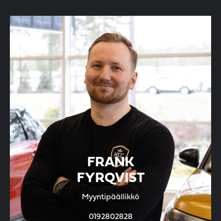
FRANK
FYRQVIST
Myyntipäällikkö
0192802828