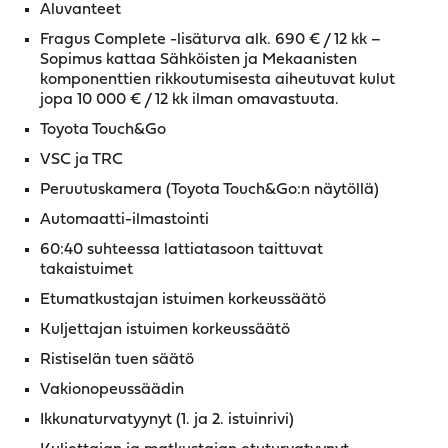
Aluvanteet
Fragus Complete -lisäturva alk. 690 € / 12 kk –
Sopimus kattaa Sähköisten ja Mekaanisten
komponenttien rikkoutumisesta aiheutuvat kulut
jopa 10 000 € / 12 kk ilman omavastuuta.
Toyota Touch&Go
VSC ja TRC
Peruutuskamera (Toyota Touch&Go:n näytöllä)
Automaatti-ilmastointi
60:40 suhteessa lattiatasoon taittuvat
takaistuimet
Etumatkustajan istuimen korkeussäätö
Kuljettajan istuimen korkeussäätö
Ristiselän tuen säätö
Vakionopeussäädin
Ikkunaturvatyynyt (1. ja 2. istuinrivi)