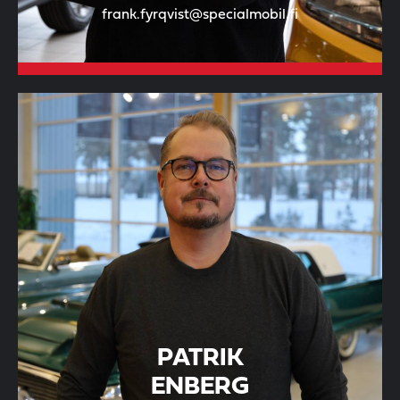
frank.fyrqvist@specialmobil.fi
PATRIK
ENBERG