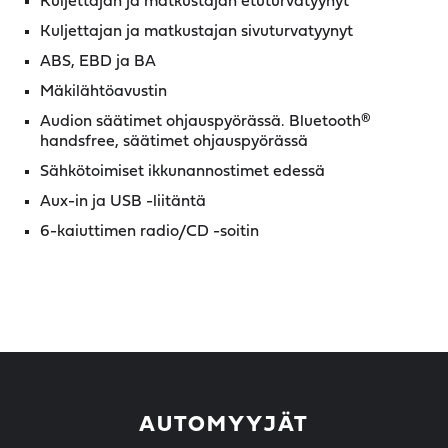
Kuljettajan ja matkustajan etuturvatyynyt
Kuljettajan ja matkustajan sivuturvatyynyt
ABS, EBD ja BA
Mäkilähtöavustin
Audion säätimet ohjauspyörässä. Bluetooth®
handsfree, säätimet ohjauspyörässä
Sähkötoimiset ikkunannostimet edessä
Aux-in ja USB -liitäntä
6-kaiuttimen radio/CD -soitin
AUTOMYYJÄT