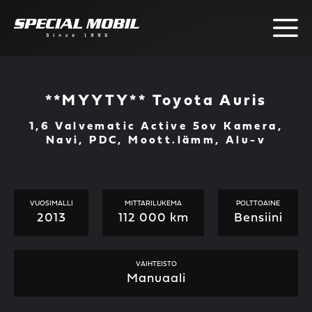
Skip
to
content
**MYYTY** Toyota Auris
1,6 Valvematic Active 5ov Kamera,
Navi, PDC, Moott.lämm, Alu-v
VUOSIMALLI
MITTARILUKEMA
POLTTOAINE
2013
112 000 km
Bensiini
VAIHTEISTO
Manuaali