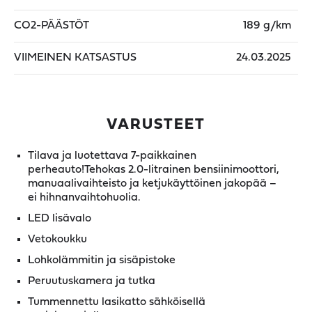
CO2-PÄÄSTÖT
189 g/km
VIIMEINEN KATSASTUS
24.03.2025
VARUSTEET
Tilava ja luotettava 7-paikkainen
perheauto!Tehokas 2.0-litrainen bensiinimoottori,
manuaalivaihteisto ja ketjukäyttöinen jakopää –
ei hihnanvaihtohuolia.
LED lisävalo
Vetokoukku
Lohkolämmitin ja sisäpistoke
Peruutuskamera ja tutka
Tummennettu lasikatto sähköisellä