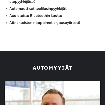
etupyyhkijöissä
Automaattiset tuulilasinpyyhkijät
Audiotoisto Bluetoothin kautta
Äänentoiston näppäimet ohjauspyörässä
AUTOMYYJÄT