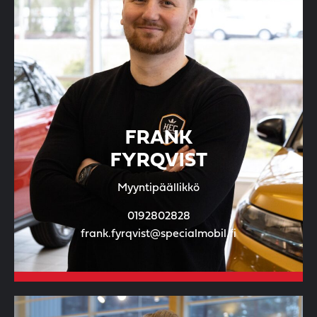
FRANK
FYRQVIST
Myyntipäällikkö
0192802828
frank.fyrqvist@specialmobil.fi