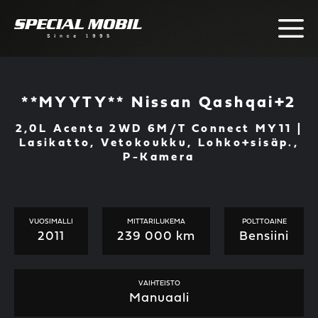
Skip
to
content
**MYYTY** Nissan Qashqai+2
2,0L Acenta 2WD 6M/T Connect MY11 |
Lasikatto, Vetokoukku, Lohko+sisäp.,
P-Kamera
VUOSIMALLI
MITTARILUKEMA
POLTTOAINE
2011
239 000 km
Bensiini
VAIHTEISTO
Manuaali