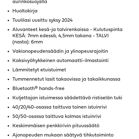
aurinkosuojalla
Huoltokirja
Tuulilasi uusittu syksy 2024
Aluvanteet kesä-ja talvirenkaissa - Kulutuspinta
KESÄ: 7mm edessä, 4,5mm takana - TALVI
(nasta): 6mm
Vakionopeudensäädin ja ylinopeusrajoitin
Kaksivyöhykkeinen automaatti-ilmastointi
Lämmitetyt etuistuimet
Tummennetut lasit takaovissa ja takaikkunassa
Bluetooth® hands-free
Kuljettajan istuimessa säädettävä ristiselän tuki
40/20/40-osassa taittuva toinen istuinrivi
50/50-osassa taittuva kolmas istuinrivi
Keskimmäisen penkkirivin pituussäätö
Ajonopeuden mukaan säätyvä tihkutoiminto