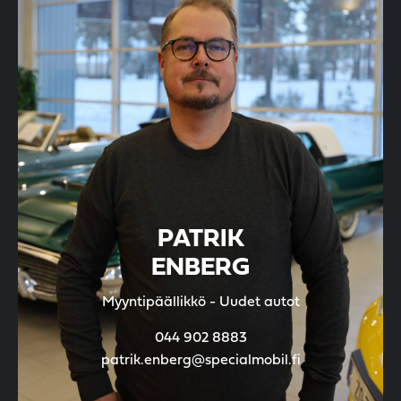
PATRIK
ENBERG
Myyntipäällikkö - Uudet autot
044 902 8883
patrik.enberg@specialmobil.fi