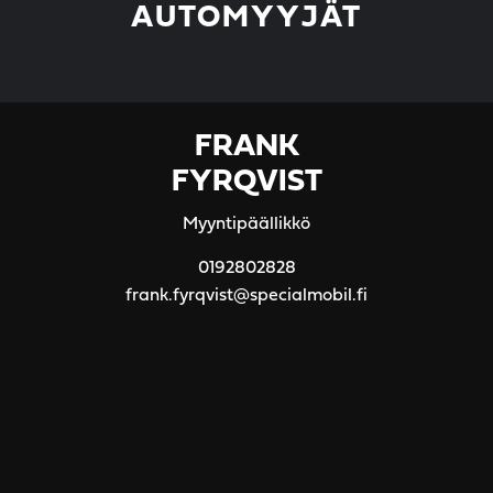
AUTOMYYJÄT
FRANK
FYRQVIST
Myyntipäällikkö
0192802828
frank.fyrqvist@specialmobil.fi