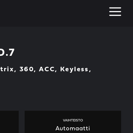
M
D.7
rix, 360, ACC, Keyless,
VAIHTEISTO
Automaatti