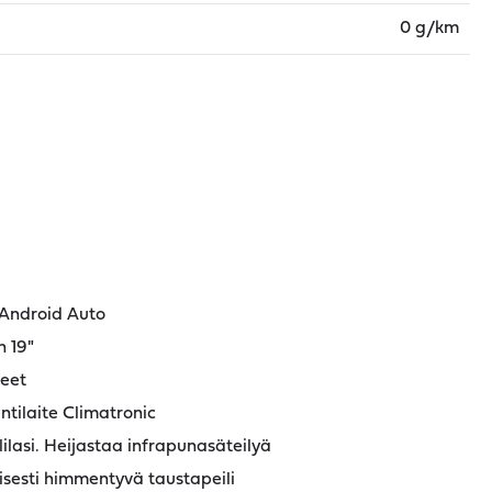
0 g/km
Android Auto
 19"
teet
tilaite Climatronic
ilasi. Heijastaa infrapunasäteilyä
isesti himmentyvä taustapeili