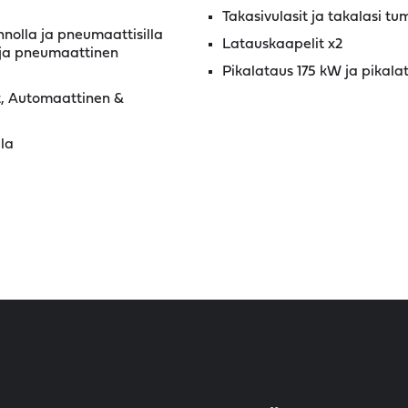
Takasivulasit ja takalasi t
nolla ja pneumaattisilla
Latauskaapelit x2
ö ja pneumaattinen
Pika­lataus 175 kW ja pika­l
, Automaattinen &
la