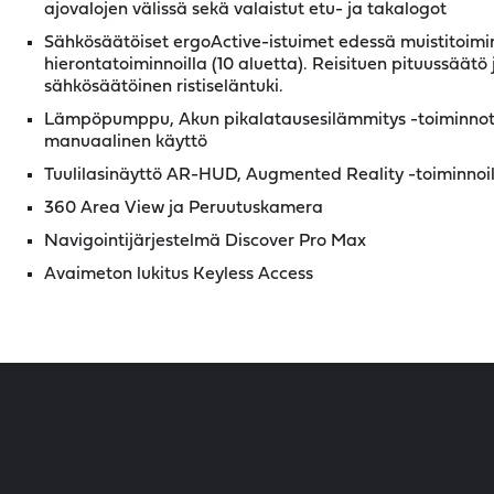
ajovalojen välissä sekä valaistut etu- ja takalogot
Sähkösäätöiset ergoActive-istuimet edessä muistitoimin
hierontatoiminnoilla (10 aluetta). Reisituen pituussäät
sähkösäätöinen ristiseläntuki.
Lämpöpumppu, Akun pikalatausesilämmitys -toiminnot
manuaalinen käyttö
Tuulilasinäyttö AR-HUD, Augmented Reality -toiminnoil
360 Area View ja Peruutuskamera
Navigointijärjestelmä Discover Pro Max
Avaimeton lukitus Keyless Access