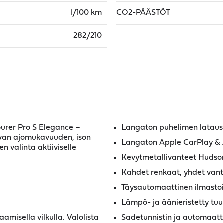
l/100 km
CO2-PÄÄSTÖT
282/210
ourer Pro S Elegance –
Langaton puhelimen lataus
avan ajomukavuuden, ison
Langaton Apple CarPlay & 
 valinta aktiiviselle
Kevytmetallivanteet Hudson
Kahdet renkaat, yhdet van
Täysautomaattinen ilmastoin
Lämpö- ja äänieristetty tuul
misella vilkulla. Valolista
Sadetunnistin ja automaatt