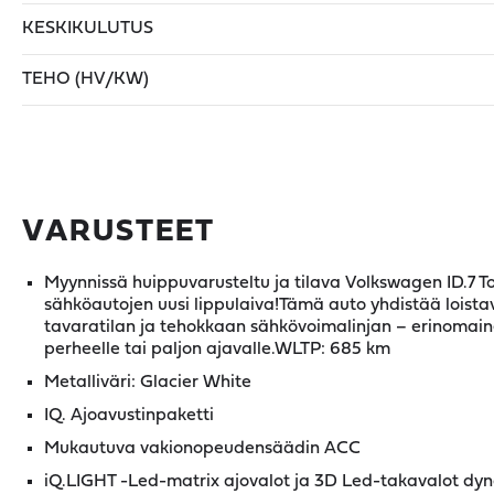
KESKIKULUTUS
TEHO (HV/KW)
VARUSTEET
Myynnissä huippuvarusteltu ja tilava Volkswagen ID.7 T
sähköautojen uusi lippulaiva!Tämä auto yhdistää loist
tavaratilan ja tehokkaan sähkövoimalinjan – erinomainen
perheelle tai paljon ajavalle.WLTP: 685 km
Metalliväri: Glacier White
IQ. Ajoavustinpaketti
Mukautuva vakionopeudensäädin ACC
iQ.LIGHT -Led-matrix ajovalot ja 3D Led-takavalot dynaa