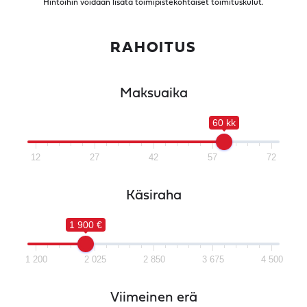
Hintoihin voidaan lisätä toimipistekohtaiset toimituskulut.
RAHOITUS
Maksuaika
60 kk
12
27
42
57
72
Käsiraha
1 900 €
1 200
2 025
2 850
3 675
4 500
Viimeinen erä