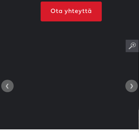
Ota yhteyttä
‹
›