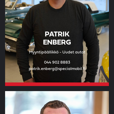
PATRIK
ENBERG
Myyntipäällikkö - Uudet autot
044 902 8883
patrik.enberg@specialmobil.fi