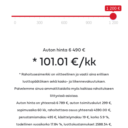
1 200 €
0
300
600
900
1 200
Auton hinta 6 490 €
*
101.01
€/kk
* Rahoitusesimerkki on viitteellinen ja vaatii aina erillisen
luottopäätöksen sekä kasko- ja liikennevakuutuksen.
Palvelemme sinua ammattitaidolla myös kaikissa rahoitukseen
liittyvissä asioissa.
Auton hinta on yhteensä 6 789 €, auton toimituskulut 299 €,
sopimusaika
60
kk, rahoitettava osuus yhteensä
4590.00
€,
perustamismaksu 495 €, käsittelymaksu 19 €, korko 5.9 %,
todellinen vuosikorko
17.84
%, luottokustannukset
2588.34
€,