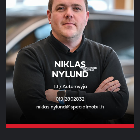
NIKLAS
NYLUND
TJ / Automyyjä
019 2802832
niklas.nylund@specialmobil.fi