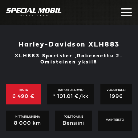
Skip
to
content
Harley-Davidson XLH883
XLH883 Sportster ,Rakennettu 2-
Omisteinen yksilö
HINTA
RAHOITUSARVIO
VUOSIMALLI
6 490 €
*
101.01
€/kk
1996
MITTARILUKEMA
POLTTOAINE
VAIHTEISTO
8 000 km
Bensiini