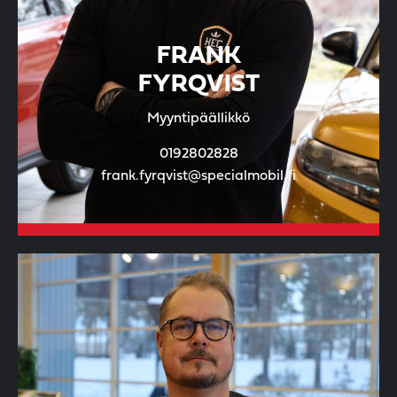
FRANK
FYRQVIST
Myyntipäällikkö
0192802828
frank.fyrqvist@specialmobil.fi