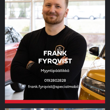
FRANK
FYRQVIST
Myyntipäällikkö
0192802828
frank.fyrqvist@specialmobil.fi