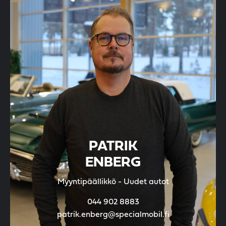
PATRIK
ENBERG
Myyntipäällikkö - Uudet autot
044 902 8883
patrik.enberg@specialmobil.fi