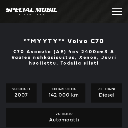
Skip
to
content
**MYYTY** Volvo C70
C70 Avoauto (AE) 4ov 2400cm3 A
Vaalea nahkasisustus, Xenon, Juuri
huollettu, Todella siisti
VUOSIMALLI
MITTARILUKEMA
POLTTOAINE
2007
142 000 km
Diesel
VAIHTEISTO
Automaatti