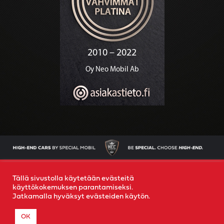
AJONEUVOT
OSTAMME AUTOSI
YRITYS
YHTEYS
Tällä sivustolla käytetään evästeitä
käyttökokemuksen parantamiseksi.
Jatkamalla hyväksyt evästeiden käytön.
© 2022
Special Mobil
-
Rekisteriseloste
- Created by
MR
OK
MEDIA