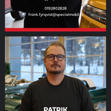
0192802828
frank.fyrqvist@specialmobil.fi
PATRIK