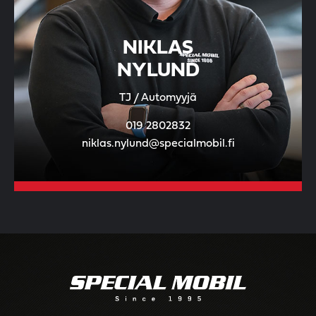
NIKLAS
NYLUND
TJ / Automyyjä
019 2802832
niklas.nylund@specialmobil.fi