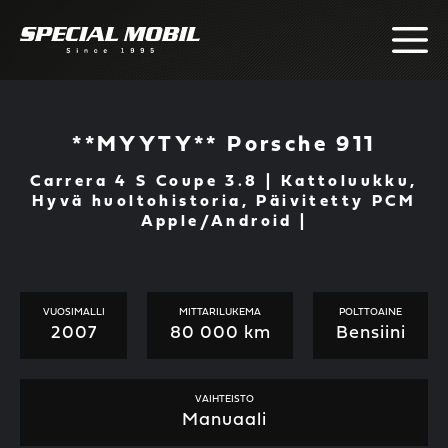
Skip
to
content
**MYYTY** Porsche 911
Carrera 4 S Coupe 3.8 | Kattoluukku,
Hyvä huoltohistoria, Päivitetty PCM
Apple/Android |
VUOSIMALLI
MITTARILUKEMA
POLTTOAINE
2007
80 000 km
Bensiini
VAIHTEISTO
Manuaali