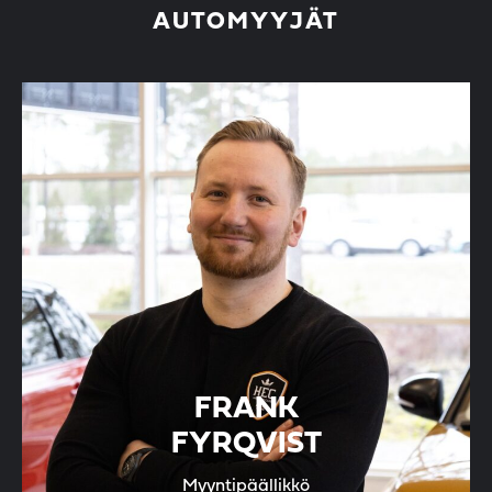
AUTOMYYJÄT
FRANK
FYRQVIST
Myyntipäällikkö