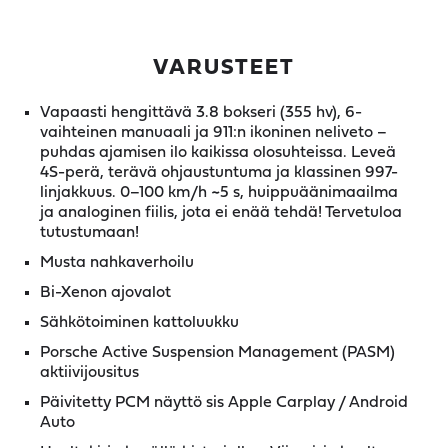
VARUSTEET
Vapaasti hengittävä 3.8 bokseri (355 hv), 6-
vaihteinen manuaali ja 911:n ikoninen neliveto –
puhdas ajamisen ilo kaikissa olosuhteissa. Leveä
4S-perä, terävä ohjaustuntuma ja klassinen 997-
linjakkuus. 0–100 km/h ~5 s, huippuäänimaailma
ja analoginen fiilis, jota ei enää tehdä! Tervetuloa
tutustumaan!
Musta nahkaverhoilu
Bi-Xenon ajovalot
Sähkötoiminen kattoluukku
Porsche Active Suspension Management (PASM)
aktiivijousitus
Päivitetty PCM näyttö sis Apple Carplay / Android
Auto