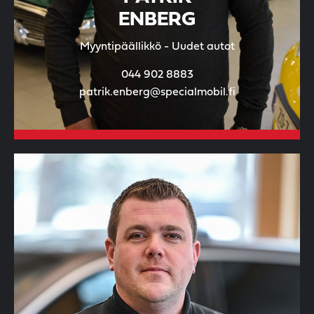
ENBERG
Myyntipäällikkö - Uudet autot
044 902 8883
patrik.enberg@specialmobil.fi