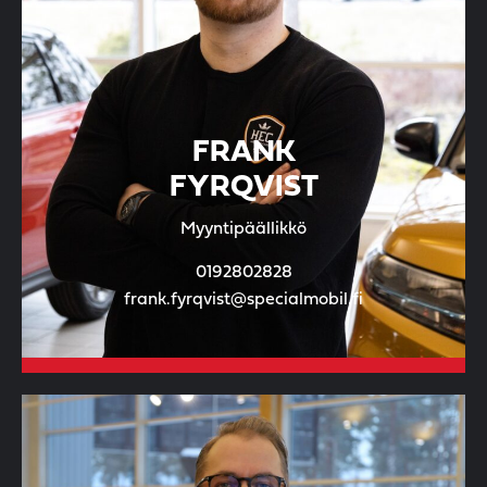
FRANK
FYRQVIST
Myyntipäällikkö
0192802828
frank.fyrqvist@specialmobil.fi