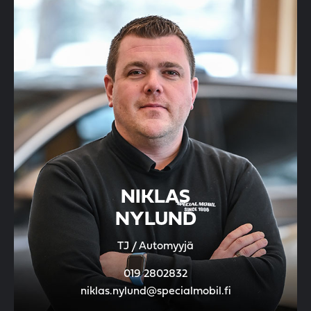
NIKLAS
NYLUND
TJ / Automyyjä
019 2802832
niklas.nylund@specialmobil.fi