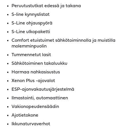
Peruutustutkat edessä ja takana
S-line kynnyslistat
S-Line ohjauspyörä
S-Line ulkopaketti
Comfort etuistuimet sähkötoiminnolla ja muistilla
molemminpuolin
Tummennetut lasit
Sähkötoiminen takaluukku
Harmaa nahkasisustus
Xenon Plus -ajovalot
ESP-ajonvakautusjärjestelmä
Ilmastointi, automaattinen
Vakionopeudensäädin
Ajotietokone
Ikkunaturvaverhot