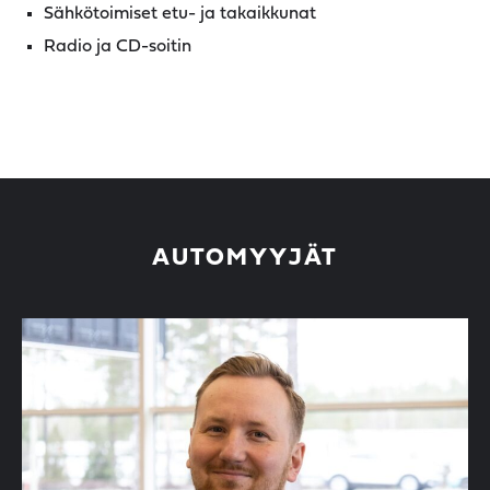
Sähkötoimiset etu- ja takaikkunat
Radio ja CD-soitin
AUTOMYYJÄT