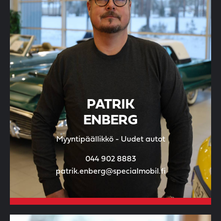
PATRIK
ENBERG
Myyntipäällikkö - Uudet autot
044 902 8883
patrik.enberg@specialmobil.fi