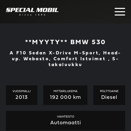
Skip
to
content
**MYYTY** BMW 530
A F10 Sedan X-Drive M-Sport, Head-
up. Webasto, Comfort Istuimet , S-
takaluukku
VUOSIMALLI
MITTARILUKEMA
POLTTOAINE
2013
192 000 km
Diesel
VAIHTEISTO
Automaatti