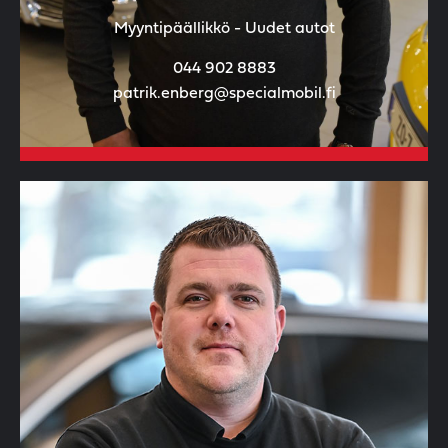
Myyntipäällikkö - Uudet autot
044 902 8883
patrik.enberg@specialmobil.fi