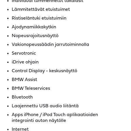
Individual tummennetut takalasit
Lämmitettävät etuistuimet
Ristiseläntuki etuistuimiin
Ajodynamiikkakytkin
Nopeusrajoitusnäyttö
Vakionopeussäädin jarrutoiminnolla
Servotronic
iDrive ohjain
Control Display - keskusnäyttö
BMW Assist
BMW Teleservices
Bluetooth
Laajennettu USB audio liitäntä
Apps iPhone / iPod Touch aplikaatioiden
integrointi auton näytölle
Internet