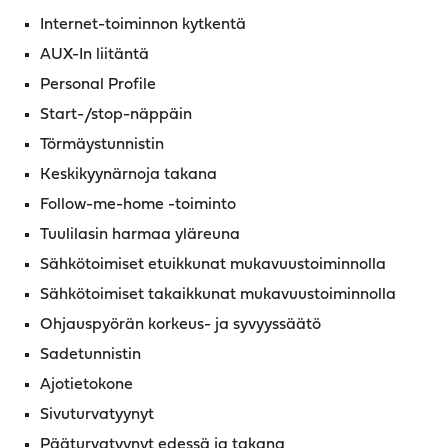
Internet-toiminnon kytkentä
AUX-In liitäntä
Personal Profile
Start-/stop-näppäin
Törmäystunnistin
Keskikyynärnoja takana
Follow-me-home -toiminto
Tuulilasin harmaa yläreuna
Sähkötoimiset etuikkunat mukavuustoiminnolla
Sähkötoimiset takaikkunat mukavuustoiminnolla
Ohjauspyörän korkeus- ja syvyyssäätö
Sadetunnistin
Ajotietokone
Sivuturvatyynyt
Pääturvatyynyt edessä ja takana