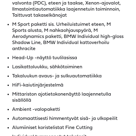
valvonta (PDC), eteen ja taakse, Xenon-ajovalot,
Ilmastointiautomatiikka laajennetuin toiminnoin,
Taittuvat takaselkänojat
M Sport paketti sis. Urheiluistuimet eteen, M
Sports alusta, M nahkaohjauspyörä, M
Aerodynamics paketti, BMW Individual high-gloss
Shadow Line, BMW Individual kattoverhoilu
anthracite
Head-Up -näyttö tuulilasissa
Lasikattoluukku, sähkötoiminen
Takaluukun avaus- ja sulkuautomatiikka
HiFi-kaiutinjärjestelmä
Mittariston ajotietokonenäyttö laajennetulla
sisällöllä
Ambient -valopaketti
Automaattisesti himmentyvät sisä- ja ulkopeilit
Alumiiniset koristelistat Fine Cutting