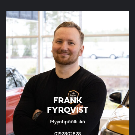
FRANK
FYRQVIST
Myyntipäällikkö
0192802828