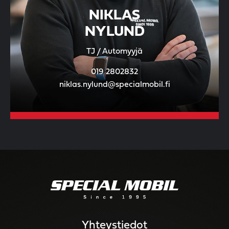
NIKLAS
NYLUND
TJ / Automyyjä
019 2802832
niklas.nylund@specialmobil.fi
Yhteystiedot