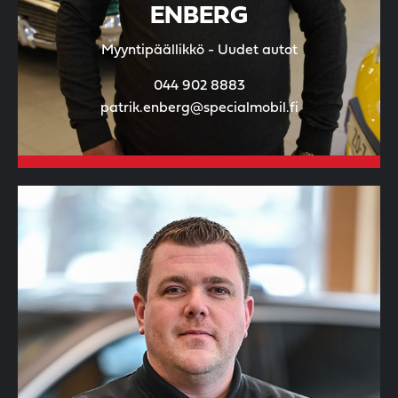
ENBERG
Myyntipäällikkö - Uudet autot
044 902 8883
patrik.enberg@specialmobil.fi