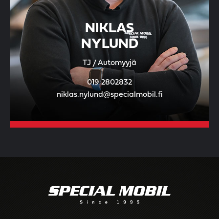
NIKLAS
NYLUND
TJ / Automyyjä
019 2802832
niklas.nylund@specialmobil.fi