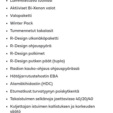
Lämmitettävä tuulilasi
Aktiiviset Bi-Xenon valot
Valopaketti
Winter Pack
Tummennetut takalasit
R-Design ulkonäköpaketti
R-Design ohjauspyörä
R-Design polkimet
R-Design putken päät (tupla)
Radion kauko-ohjaus ohjauspyörässä
Hätäjarrutustehostin EBA
Alamäkihidastin (HDC)
Etumatkust.turvatyynyn poiskytkentä
Takaistuimen selkänoja jaettavissa 40/20/40
Kuljettajan istuimen kallistuksen ja korkeuden
säätö