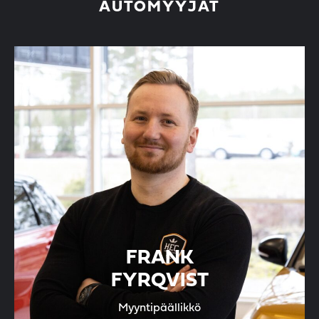
AUTOMYYJÄT
FRANK
FYRQVIST
Myyntipäällikkö