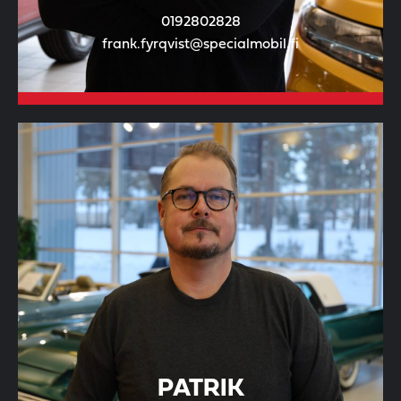
0192802828
frank.fyrqvist@specialmobil.fi
PATRIK