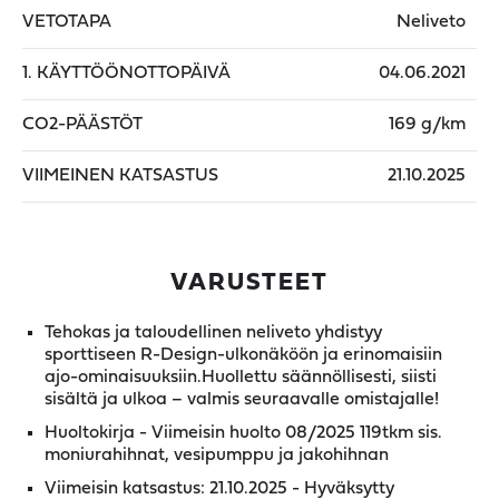
VETOTAPA
Neliveto
1. KÄYTTÖÖNOTTOPÄIVÄ
04.06.2021
CO2-PÄÄSTÖT
169 g/km
VIIMEINEN KATSASTUS
21.10.2025
VARUSTEET
Tehokas ja taloudellinen neliveto yhdistyy
sporttiseen R-Design-ulkonäköön ja erinomaisiin
ajo-ominaisuuksiin.Huollettu säännöllisesti, siisti
sisältä ja ulkoa – valmis seuraavalle omistajalle!
Huoltokirja - Viimeisin huolto 08/2025 119tkm sis.
moniurahihnat, vesipumppu ja jakohihnan
Viimeisin katsastus: 21.10.2025 - Hyväksytty