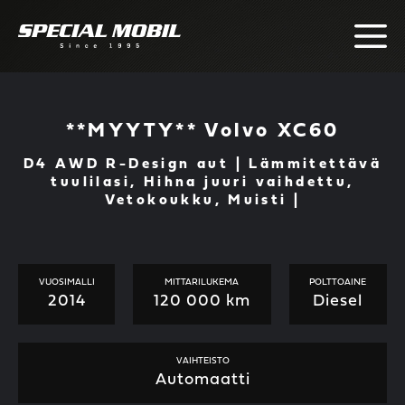
Skip
to
content
**MYYTY** Volvo XC60
D4 AWD R-Design aut | Lämmitettävä
tuulilasi, Hihna juuri vaihdettu,
Vetokoukku, Muisti |
VUOSIMALLI
MITTARILUKEMA
POLTTOAINE
2014
120 000 km
Diesel
VAIHTEISTO
Automaatti