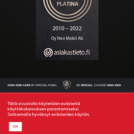
AJONEUVOT
OSTAMME AUTOSI
YRITYS
YHTEYS
Tällä sivustolla käytetään evästeitä
käyttökokemuksen parantamiseksi.
Jatkamalla hyväksyt evästeiden käytön.
© 2022
Special Mobil
-
Rekisteriseloste
- Created by
MR
OK
MEDIA