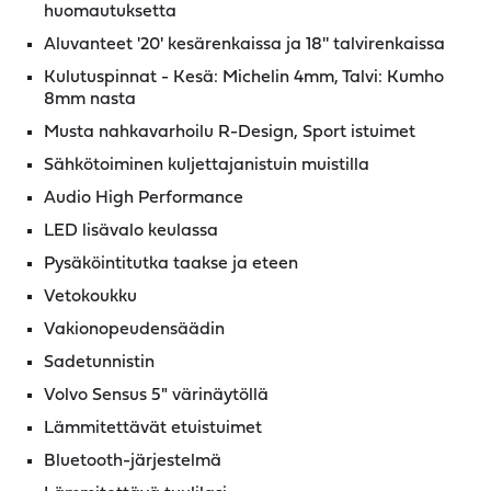
huomautuksetta
Aluvanteet '20' kesärenkaissa ja 18'' talvirenkaissa
Kulutuspinnat - Kesä: Michelin 4mm, Talvi: Kumho
8mm nasta
Musta nahkavarhoilu R-Design, Sport istuimet
Sähkötoiminen kuljettajanistuin muistilla
Audio High Performance
LED lisävalo keulassa
Pysäköintitutka taakse ja eteen
Vetokoukku
Vakionopeudensäädin
Sadetunnistin
Volvo Sensus 5" värinäytöllä
Lämmitettävät etuistuimet
Bluetooth-järjestelmä