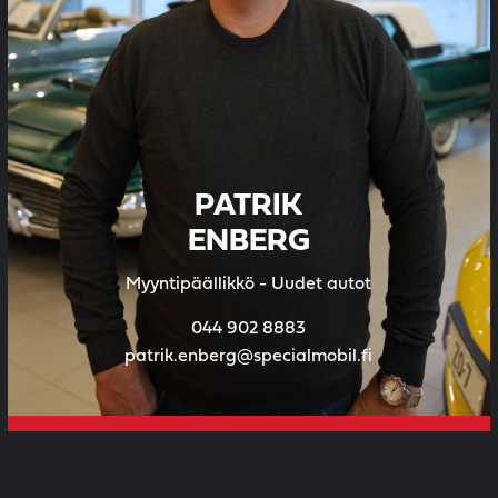
PATRIK
ENBERG
Myyntipäällikkö - Uudet autot
044 902 8883
patrik.enberg@specialmobil.fi