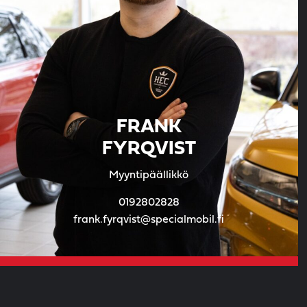
FRANK
FYRQVIST
Myyntipäällikkö
0192802828
frank.fyrqvist@specialmobil.fi