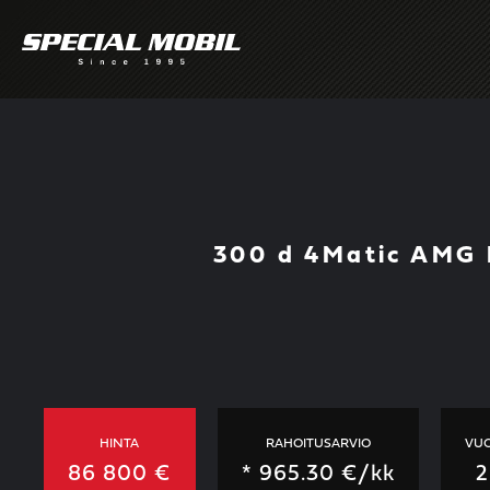
Skip
to
content
300 d 4Matic AMG L
HINTA
RAHOITUSARVIO
VUO
86 800 €
*
965.30
€/kk