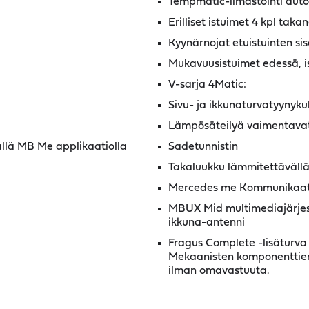
Tempmatic-ilmastointi auto
Erilliset istuimet 4 kpl taka
Kyynärnojat etuistuinten si
Mukavuusistuimet edessä, i
V-sarja 4Matic:
Sivu- ja ikkunaturvatyynykul
Lämpösäteilyä vaimentavat 
lä MB Me applikaatiolla
Sadetunnistin
Takaluukku lämmitettävällä 
Mercedes me Kommunikaat
MBUX Mid multimediajärjest
ikkuna-antenni
Fragus Complete -lisäturva 
Mekaanisten komponenttien 
ilman omavastuuta.