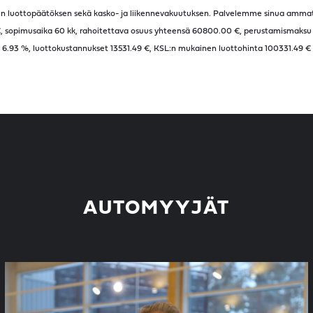
lisen luottopäätöksen sekä kasko- ja liikennevakuutuksen. Palvelemme sinua ammatti
€, sopimusaika
60
kk, rahoitettava osuus yhteensä
60800.00
€, perustamismaksu 4
6.93
%, luottokustannukset
13531.49
€, KSL:n mukainen luottohinta
100331.49
€
AUTOMYYJÄT