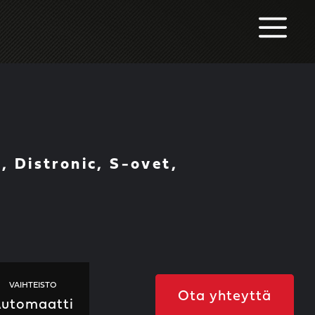
M
 Distronic, S-ovet,
VAIHTEISTO
Ota yhteyttä
utomaatti