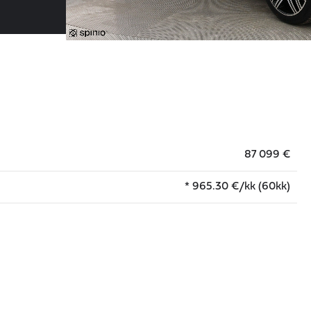
87 099 €
*
965.30
€/kk (60kk)