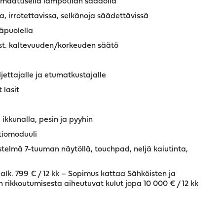
maattisella lämpötilan säädöllä
na, irrotettavissa, selkänoja säädettävissä
säpuolella
st. kaltevuuden/korkeuden säätö
jettajalle ja etumatkustajalle
lasit
ikkunalla, pesin ja pyyhin
iomoduuli
elmä 7-tuuman näytöllä, touchpad, neljä kaiutinta,
alk. 799 € / 12 kk – Sopimus kattaa Sähköisten ja
rikkoutumisesta aiheutuvat kulut jopa 10 000 € / 12 kk