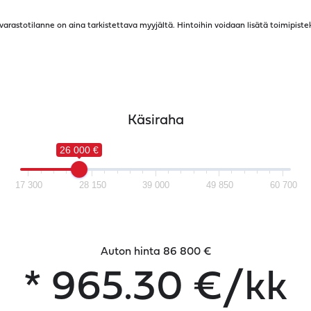
a varastotilanne on aina tarkistettava myyjältä. Hintoihin voidaan lisätä toimipiste
Käsiraha
26 000 €
17 300
28 150
39 000
49 850
60 700
Auton hinta 86 800 €
*
965.30
€/kk