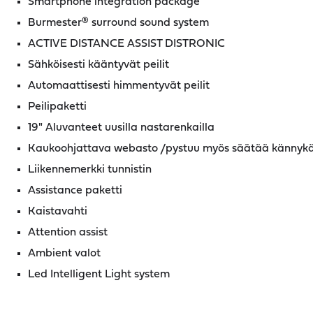
Smartphone integration package
Burmester® surround sound system
ACTIVE DISTANCE ASSIST DISTRONIC
Sähköisesti kääntyvät peilit
Automaattisesti himmentyvät peilit
Peilipaketti
19" Aluvanteet uusilla nastarenkailla
Kaukoohjattava webasto /pystuu myös säätää kännykäl
Liikennemerkki tunnistin
Assistance paketti
Kaistavahti
Attention assist
Ambient valot
Led Intelligent Light system