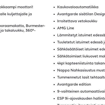
okkaampi moottori!
Kaukovaloautomatiikka
lle kuljettajalle ja
Avantgarde sisätilan Desig
Irroitettava vetokoukku
panoraamakatto, Burmester-
AMG Line
 ja takaluukku, 360°-
Lämmitetyt istuimet edessä
Tuuletetut istuimet edessä 
Sähkösäätöiset istuimet ede
Sähkötoimiset liukuovet m
4kpl kapteeniistuinta taka
Nappa Nahkasisustus mus
Tummennetut lasit tehtaalt
Avantgarde edition
9-vaihteinen automaattivaih
ESP 9i-ajovakauden hallint