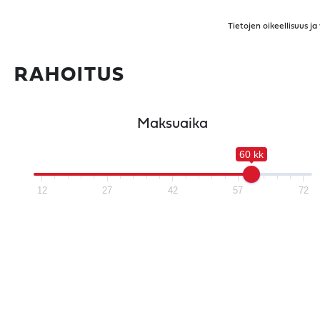
Tietojen oikeellisuus j
RAHOITUS
Maksuaika
60 kk
12
27
42
57
72