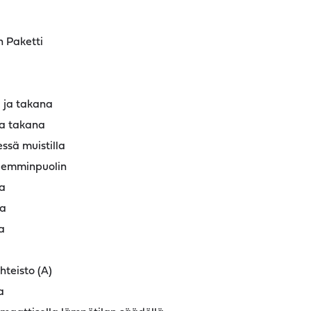
n Paketti
 ja takana
ja takana
ssä muistilla
olemminpuolin
na
ta
a
teisto (A)
a