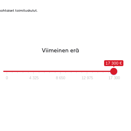
kohtaiset toimituskulut.
Viimeinen erä
17 300 €
0
4 325
8 650
12 975
17 300