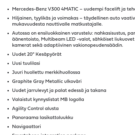
Mercedes-Benz V300 4MATIC – uudempi facelift ja teh
Hiljainen, tyylikäs ja voimakas – täydellinen auto vaativa
mukavuudesta nauttivalle matkustajalle.
Autossa on ensiluokkainen varustelu: nahkasisustus, 
äänentoisto, Multibeam LED -valot, sähköiset liukuovet
kamerat sekä adaptiivinen vakionopeudensäädin.
Uudet 20" Kesäpyörät
Uusi tuulilasi
Juuri huollettu merkkihuollossa
Graphite Gray Metallic ulkoväri
Uudet jarrulevyt ja palat edessä ja takana
Valaistut kynnyslistat MB logolla
Agility Control alusta
Panoraama lasikattoluukku
Navigaattori