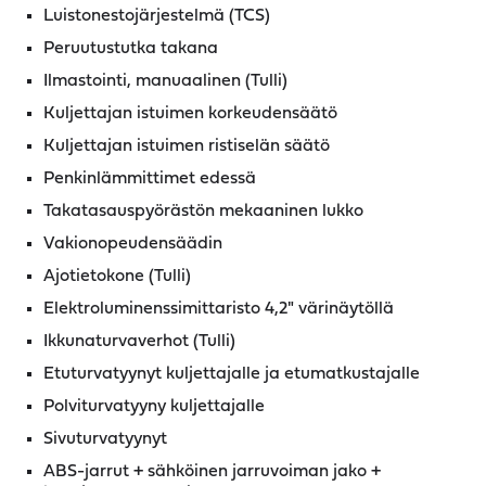
Luistonestojärjestelmä (TCS)
Peruutustutka takana
Ilmastointi, manuaalinen (Tulli)
Kuljettajan istuimen korkeudensäätö
Kuljettajan istuimen ristiselän säätö
Penkinlämmittimet edessä
Takatasauspyörästön mekaaninen lukko
Vakionopeudensäädin
Ajotietokone (Tulli)
Elektroluminenssimittaristo 4,2" värinäytöllä
Ikkunaturvaverhot (Tulli)
Etuturvatyynyt kuljettajalle ja etumatkustajalle
Polviturvatyyny kuljettajalle
Sivuturvatyynyt
ABS-jarrut + sähköinen jarruvoiman jako +