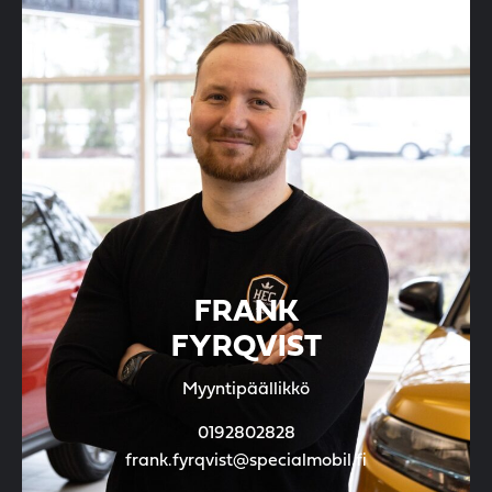
FRANK
FYRQVIST
Myyntipäällikkö
0192802828
frank.fyrqvist@specialmobil.fi