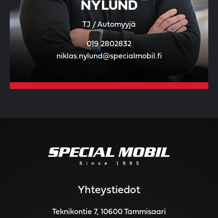
NYLUND
TJ / Automyyjä
019 2802832
niklas.nylund@specialmobil.fi
Yhteystiedot
Teknikontie 7, 10600 Tammisaari