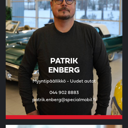
PATRIK
ENBERG
Myyntipäällikkö - Uudet autot
044 902 8883
patrik.enberg@specialmobil.fi