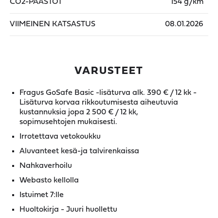
CO2-PÄÄSTÖT
154 g/km
VIIMEINEN KATSASTUS
08.01.2026
VARUSTEET
Fragus GoSafe Basic -lisäturva alk. 390 € / 12 kk -
Lisäturva korvaa rikkoutumisesta aiheutuvia
kustannuksia jopa 2 500 € / 12 kk,
sopimusehtojen mukaisesti.
Irrotettava vetokoukku
Aluvanteet kesä-ja talvirenkaissa
Nahkaverhoilu
Webasto kellolla
Istuimet 7:lle
Huoltokirja - Juuri huollettu