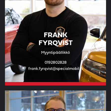
FRANK
FYRQVIST
Myyntipäällikkö
0192802828
frank.fyrqvist@specialmobil.fi