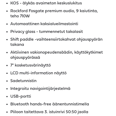
KOS - älykäs avaimeton keskuslukitus
Rockford Fosgate premium audio, 9 kaiutinta,
teho 710W
Automaattinen kaksialueilmastointi
Privacy glass - tummennetut takalasit
Shift paddle -vaihteensiirtokahvat ohjauspyörän
takana
Aktiivinen vakionopeudensäädin, käyttökytkimet
ohjauspyörässä
7" kosketusvärinäyttö
LCD multi-information näyttö
Sadetunnistin
Integroitu navigointijärjestelmä
USB-portti
Bluetooth hands-free äänentunnistimella
Piiloon taitettava 3. istuinrivi 50:50 jaolla