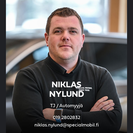
NIKLAS
NYLUND
TJ / Automyyjä
019 2802832
niklas.nylund@specialmobil.fi