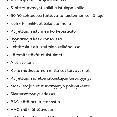
VSM-ajonhallintajärjestelmä
3-pisteturvavyöt kaikilla istuinpaikoilla
60:40 suhteessa taittuva takaistuimen selkänoja
Isofix-kiinnikkeet takaistuimella
Kuljettajan istuimen korkeussäätö
Kyynärnoja keskikonsolissa
Lehtitaskut etuistuimien selkänojissa
Lämmitettävät etuistuimet
Ajotietokone
Koko matkustamon mittaiset turvaverhot
Kuljettajan ja etumatkustajan turvatyynyt
Matkustajan etuturvatyynyn poiskytkentä
Sivuturvatyynyt edessä
BAS-hätäjarrutustehostin
HAC-mäkilähtöavustin