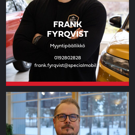
FRANK
FYRQVIST
Myyntipäällikkö
0192802828
frank.fyrqvist@specialmobil.fi