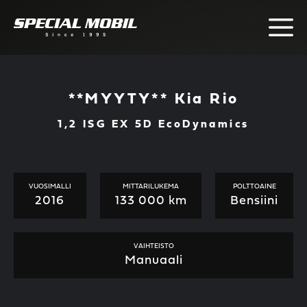
Skip
to
content
**MYYTY** Kia Rio
1,2 ISG EX 5D EcoDynamics
VUOSIMALLI
MITTARILUKEMA
POLTTOAINE
2016
133 000 km
Bensiini
VAIHTEISTO
Manuaali