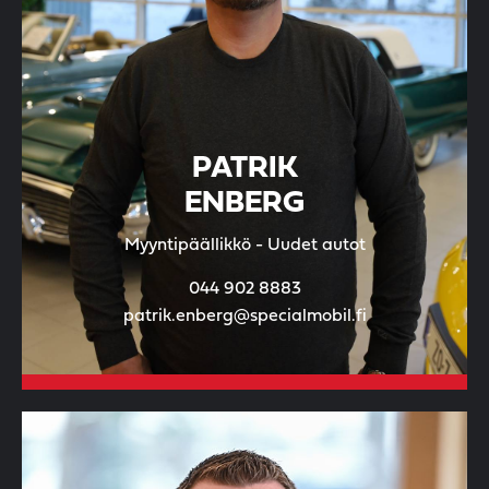
PATRIK
ENBERG
Myyntipäällikkö - Uudet autot
044 902 8883
patrik.enberg@specialmobil.fi