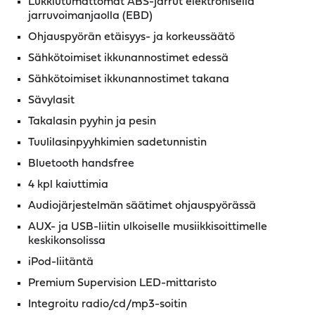
Lukkiutumattomat ABS-jarrut elektronisella
jarruvoimanjaolla (EBD)
Ohjauspyörän etäisyys- ja korkeussäätö
Sähkötoimiset ikkunannostimet edessä
Sähkötoimiset ikkunannostimet takana
Sävylasit
Takalasin pyyhin ja pesin
Tuulilasinpyyhkimien sadetunnistin
Bluetooth handsfree
4 kpl kaiuttimia
Audiojärjestelmän säätimet ohjauspyörässä
AUX- ja USB-liitin ulkoiselle musiikkisoittimelle
keskikonsolissa
iPod-liitäntä
Premium Supervision LED-mittaristo
Integroitu radio/cd/mp3-soitin