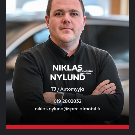
NIKLAS
NYLUND
TJ / Automyyjä
019 2802832
niklas.nylund@specialmobil.fi