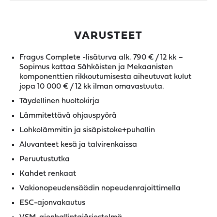
VARUSTEET
Fragus Complete -lisäturva alk. 790 € / 12 kk –
Sopimus kattaa Sähköisten ja Mekaanisten
komponenttien rikkoutumisesta aiheutuvat kulut
jopa 10 000 € / 12 kk ilman omavastuuta.
Täydellinen huoltokirja
Lämmitettävä ohjauspyörä
Lohkolämmitin ja sisäpistoke+puhallin
Aluvanteet kesä ja talvirenkaissa
Peruutustutka
Kahdet renkaat
Vakionopeudensäädin nopeudenrajoittimella
ESC-ajonvakautus