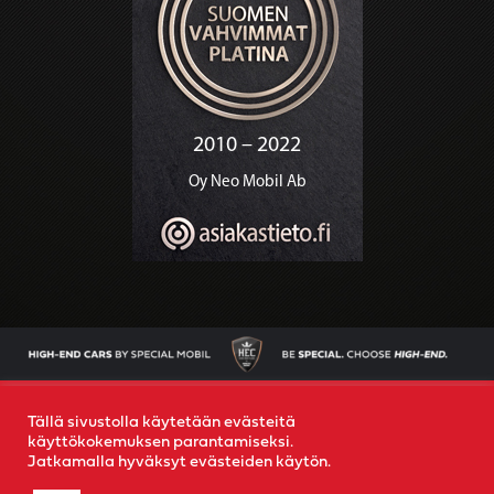
AJONEUVOT
OSTAMME AUTOSI
YRITYS
YHTEYS
Tällä sivustolla käytetään evästeitä
käyttökokemuksen parantamiseksi.
Jatkamalla hyväksyt evästeiden käytön.
© 2022
Special Mobil
-
Rekisteriseloste
- Created by
MR