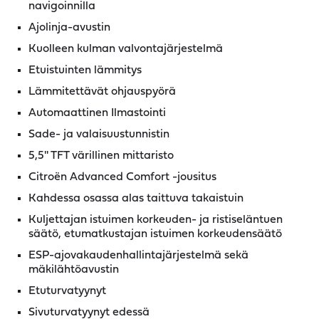
navigoinnilla
Ajolinja-avustin
Kuolleen kulman valvontajärjestelmä
Etuistuinten lämmitys
Lämmitettävät ohjauspyörä
Automaattinen Ilmastointi
Sade- ja valaisuustunnistin
5,5'' TFT värillinen mittaristo
Citroën Advanced Comfort -jousitus
Kahdessa osassa alas taittuva takaistuin
Kuljettajan istuimen korkeuden- ja ristiseläntuen
säätö, etumatkustajan istuimen korkeudensäätö
ESP-ajovakaudenhallintajärjestelmä sekä
mäkilähtöavustin
Etuturvatyynyt
Sivuturvatyynyt edessä