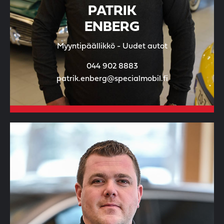
PATRIK
ENBERG
Myyntipäällikkö - Uudet autot
044 902 8883
patrik.enberg@specialmobil.fi