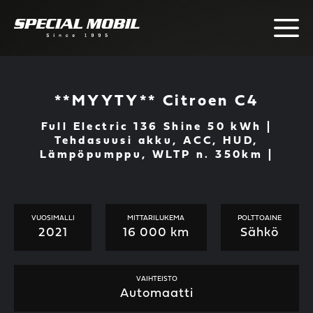
Skip
to
content
**MYYTY** Citroen C4
Full Electric 136 Shine 50 kWh |
Tehdasuusi akku, ACC, HUD,
Lämpöpumppu, WLTP n. 350km |
VUOSIMALLI
MITTARILUKEMA
POLTTOAINE
2021
16 000 km
Sähkö
VAIHTEISTO
Automaatti