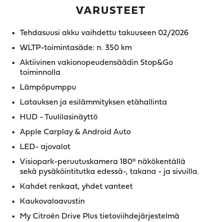
VARUSTEET
Tehdasuusi akku vaihdettu takuuseen 02/2026
WLTP-toimintasäde: n. 350 km
Aktiivinen vakionopeudensäädin Stop&Go
toiminnolla
Lämpöpumppu
Latauksen ja esilämmityksen etähallinta
HUD - Tuulilasinäyttö
Apple Carplay & Android Auto
LED- ajovalot
Visiopark-peruutuskamera 180° näkökentällä
sekä pysäköintitutka edessä-, takana - ja sivuilla.
Kahdet renkaat, yhdet vanteet
Kaukovaloavustin
My Citroën Drive Plus tietoviihdejärjestelmä