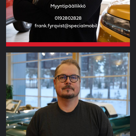
Myyntipäällikkö
0192802828
frank.fyrqvist@specialmobil.fi