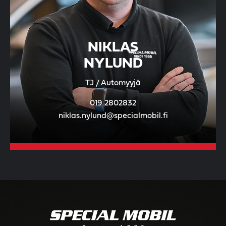
NIKLAS
NYLUND
TJ / Automyyjä
019 2802832
niklas.nylund@specialmobil.fi