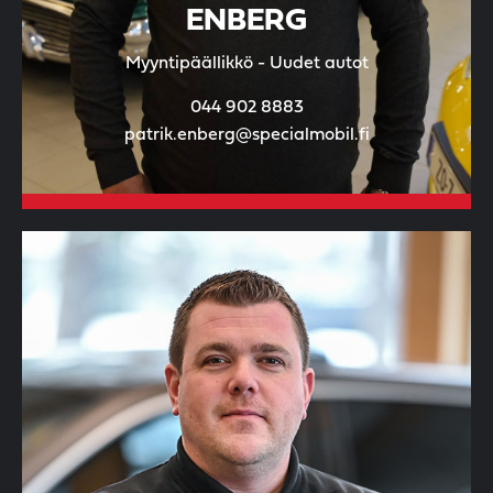
ENBERG
Myyntipäällikkö - Uudet autot
044 902 8883
patrik.enberg@specialmobil.fi