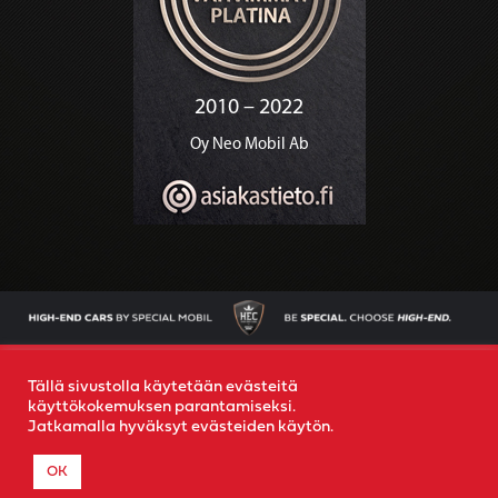
AJONEUVOT
OSTAMME AUTOSI
YRITYS
YHTEYS
Tällä sivustolla käytetään evästeitä
käyttökokemuksen parantamiseksi.
Jatkamalla hyväksyt evästeiden käytön.
© 2022
Special Mobil
-
Rekisteriseloste
- Created by
MR
OK
MEDIA