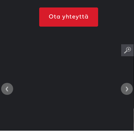
Ota yhteyttä
‹
›