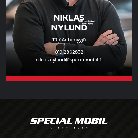
NIKLAS
NYLUND
TJ / Automyyjä
019 2802832
niklas.nylund@specialmobil.fi