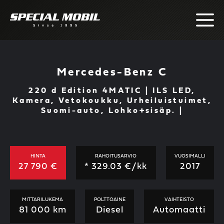
Skip
to
content
Mercedes-Benz C
220 d Edition 4MATIC | ILS LED,
Kamera, Vetokoukku, Urheiluistuimet,
Suomi-auto, Lohko+sisäp. |
HINTA
RAHOITUSARVIO
VUOSIMALLI
27 790 €
*
329.03
€/kk
2017
MITTARILUKEMA
POLTTOAINE
VAIHTEISTO
81 000 km
Diesel
Automaatti