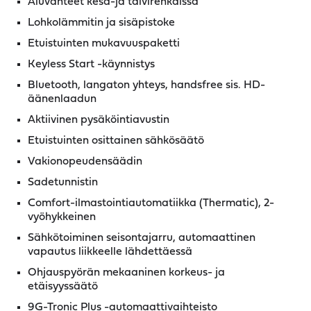
Aluvanteet kesä-ja talvirenkaissa
Lohkolämmitin ja sisäpistoke
Etuistuinten mukavuuspaketti
Keyless Start -käynnistys
Bluetooth, langaton yhteys, handsfree sis. HD-
äänenlaadun
Aktiivinen pysäköintiavustin
Etuistuinten osittainen sähkösäätö
Vakionopeudensäädin
Sadetunnistin
Comfort-ilmastointiautomatiikka (Thermatic), 2-
vyöhykkeinen
Sähkötoiminen seisontajarru, automaattinen
vapautus liikkeelle lähdettäessä
Ohjauspyörän mekaaninen korkeus- ja
etäisyyssäätö
9G-Tronic Plus -automaattivaihteisto