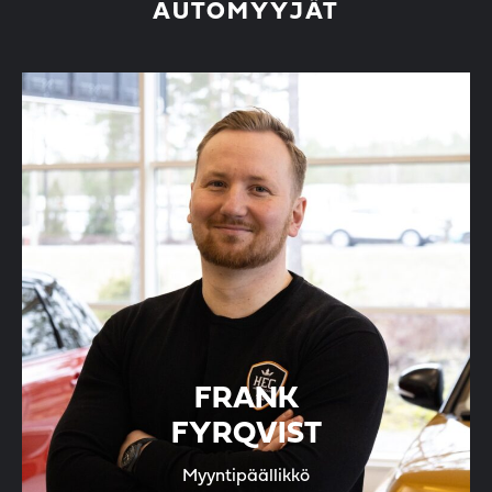
AUTOMYYJÄT
FRANK
FYRQVIST
Myyntipäällikkö