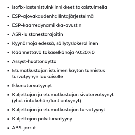
Isofix-lastenistuinkiinnikkeet takaistuimella
ESP-ajovakaudenhallintajärjestelmä
ESP-kaarredynamiikka-avustin
ASR-luistonestorajoitin
Kyynärnoja edessä, säilytyslokerollinen
Käännettävä takaselkänoja 40:20:40
Assyst-huoltonäyttö
Etumatkustajan istuimen käytön tunnistus
turvatyynyn laukaisulle
Ikkunaturvatyynyt
Kuljettajan ja etumatkustajan sivuturvatyynyt
(yhd. rintakehän/lantiontyynyt)
Kuljettajan ja etumatkustajan turvatyynyt
Kuljettajan polviturvatyyny
ABS-jarrut