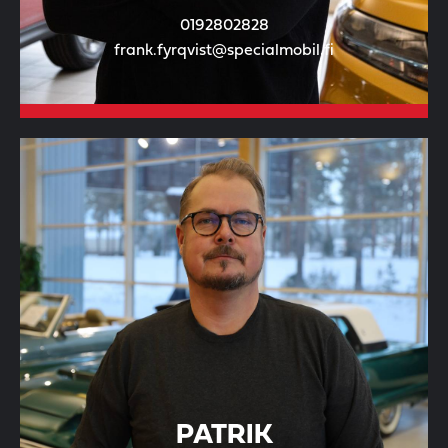
0192802828
frank.fyrqvist@specialmobil.fi
PATRIK