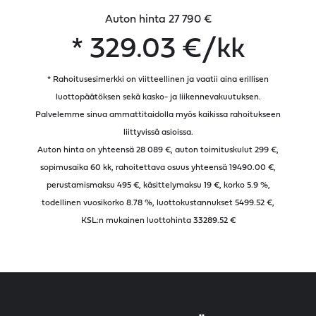
Auton hinta 27 790 €
*
329.03
€/kk
* Rahoitusesimerkki on viitteellinen ja vaatii aina erillisen
luottopäätöksen sekä kasko- ja liikennevakuutuksen.
Palvelemme sinua ammattitaidolla myös kaikissa rahoitukseen
liittyvissä asioissa.
Auton hinta on yhteensä 28 089 €, auton toimituskulut 299 €,
sopimusaika
60
kk, rahoitettava osuus yhteensä
19490.00
€,
perustamismaksu 495 €, käsittelymaksu 19 €, korko 5.9 %,
todellinen vuosikorko
8.78
%, luottokustannukset
5499.52
€,
KSL:n mukainen luottohinta
33289.52
€