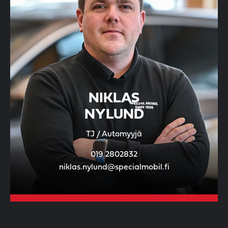
NIKLAS
NYLUND
TJ / Automyyjä
019 2802832
niklas.nylund@specialmobil.fi