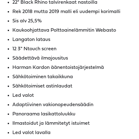
22" Black Rhino talvirenkaat nastoilla
Rek 2018 mutta 2019 malli eli uudempi korimalli
Sis alv 25,5%
Kaukoohjattava Polttoainelämmitin Webasto
Langaton lataus
12 3" Ntouch screen
Säädettävä ilmajousitus
Harman Kardon äänentoistojärjestelmä
Sähkötoiminen takaikkuna
Sähkötoimiset astinlaudat
Led valot
Adaptiivinen vakionopeudensäädin
Panoraama lasikattoluukku
Ilmastoidut ja lämmitetyt istuimet
Led valot lavalla