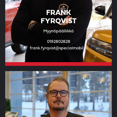
FRANK
FYRQVIST
Myyntipäällikkö
0192802828
frank.fyrqvist@specialmobil.fi