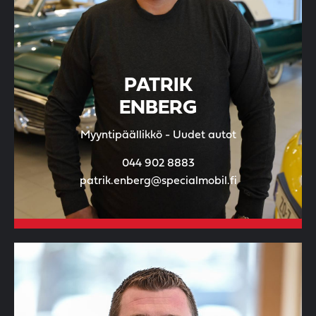
PATRIK
ENBERG
Myyntipäällikkö - Uudet autot
044 902 8883
patrik.enberg@specialmobil.fi