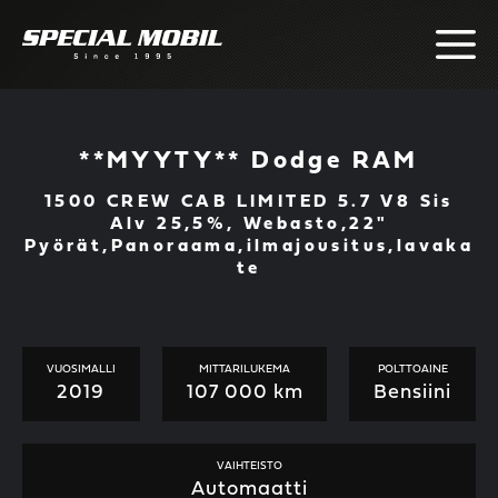
Skip
to
content
**MYYTY** Dodge RAM
1500 CREW CAB LIMITED 5.7 V8 Sis
Alv 25,5%, Webasto,22"
Pyörät,Panoraama,ilmajousitus,lavaka
te
VUOSIMALLI
MITTARILUKEMA
POLTTOAINE
2019
107 000 km
Bensiini
VAIHTEISTO
Automaatti