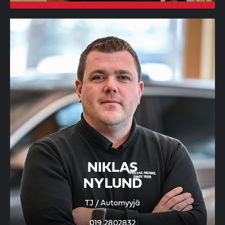
NIKLAS
NYLUND
TJ / Automyyjä
019 2802832