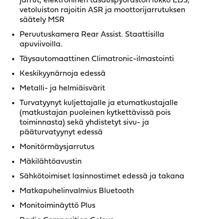
jarrut, elektroninen tasauspyörästön lukko EDS,
vetoluiston rajoitin ASR ja moottorijarrutuksen
säätely MSR
Peruutuskamera Rear Assist. Staattisilla
apuviivoilla.
Täysautomaattinen Climatronic-ilmastointi
Keskikyynärnoja edessä
Metalli- ja helmiäisvärit
Turvatyynyt kuljettajalle ja etumatkustajalle
(matkustajan puoleinen kytkettävissä pois
toiminnasta) sekä yhdistetyt sivu- ja
pääturvatyynyt edessä
Monitörmäysjarrutus
Mäkilähtöavustin
Sähkötoimiset lasinnostimet edessä ja takana
Matkapuhelinvalmius Bluetooth
Monitoiminäyttö Plus