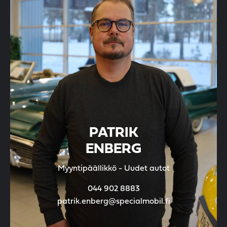
PATRIK
ENBERG
Myyntipäällikkö - Uudet autot
044 902 8883
patrik.enberg@specialmobil.fi