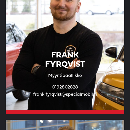
FRANK
FYRQVIST
Myyntipäällikkö
0192802828
frank.fyrqvist@specialmobil.fi