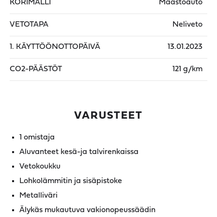
KORIMALLI
Maastoauto
VETOTAPA
Neliveto
1. KÄYTTÖÖNOTTOPÄIVÄ
13.01.2023
CO2-PÄÄSTÖT
121 g/km
VARUSTEET
1 omistaja
Aluvanteet kesä-ja talvirenkaissa
Vetokoukku
Lohkolämmitin ja sisäpistoke
Metalliväri
Älykäs mukautuva vakionopeussäädin