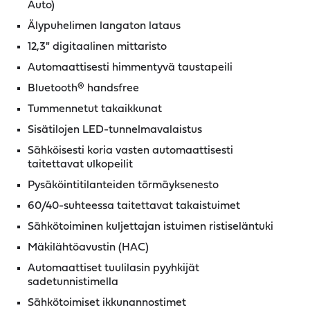
Auto)
Älypuhelimen langaton lataus
12,3" digitaalinen mittaristo
Automaattisesti himmentyvä taustapeili
Bluetooth® handsfree
Tummennetut takaikkunat
Sisätilojen LED-tunnelmavalaistus
Sähköisesti koria vasten automaattisesti
taitettavat ulkopeilit
Pysäköintitilanteiden törmäyksenesto
60/40-suhteessa taitettavat takaistuimet
Sähkötoiminen kuljettajan istuimen ristiseläntuki
Mäkilähtöavustin (HAC)
Automaattiset tuulilasin pyyhkijät
sadetunnistimella
Sähkötoimiset ikkunannostimet