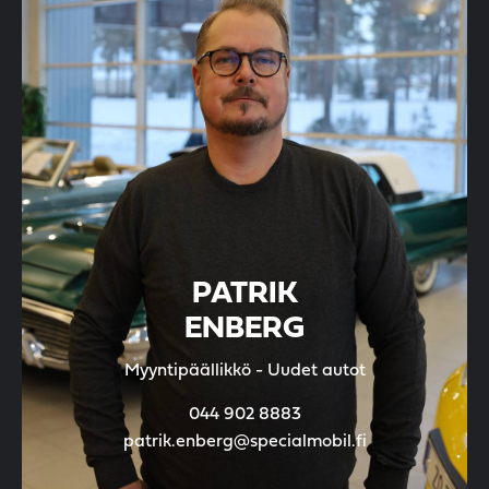
PATRIK
ENBERG
Myyntipäällikkö - Uudet autot
044 902 8883
patrik.enberg@specialmobil.fi