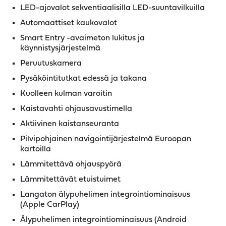
LED-ajovalot sekventiaalisilla LED-suuntavilkuilla
Automaattiset kaukovalot
Smart Entry -avaimeton lukitus ja
käynnistysjärjestelmä
Peruutuskamera
Pysäköintitutkat edessä ja takana
Kuolleen kulman varoitin
Kaistavahti ohjausavustimella
Aktiivinen kaistanseuranta
Pilvipohjainen navigointijärjestelmä Euroopan
kartoilla
Lämmitettävä ohjauspyörä
Lämmitettävät etuistuimet
Langaton älypuhelimen integrointiominaisuus
(Apple CarPlay)
Älypuhelimen integrointiominaisuus (Android