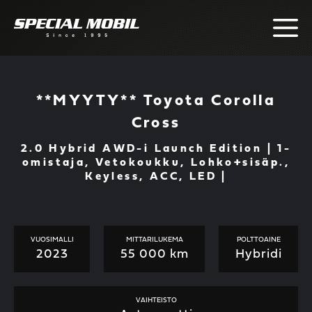
Skip
to
content
**MYYTY** Toyota Corolla
Cross
2.0 Hybrid AWD-i Launch Edition | 1-
omistaja, Vetokoukku, Lohko+sisäp.,
Keyless, ACC, LED |
VUOSIMALLI
MITTARILUKEMA
POLTTOAINE
2023
55 000 km
Hybridi
VAIHTEISTO