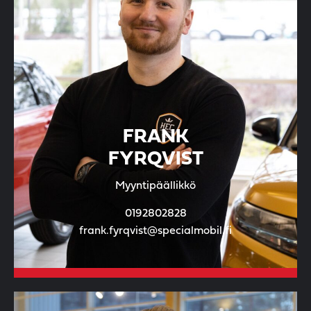
FRANK
FYRQVIST
Myyntipäällikkö
0192802828
frank.fyrqvist@specialmobil.fi