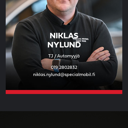
NIKLAS
NYLUND
TJ / Automyyjä
019 2802832
niklas.nylund@specialmobil.fi