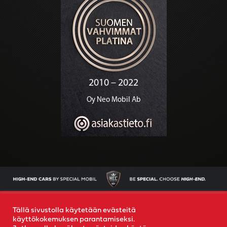
AJONEUVOT
OSTAMME AUTOSI
YRITYS
YHTEYS
Tällä sivustolla käytetään evästeitä
käyttökokemuksen parantamiseksi.