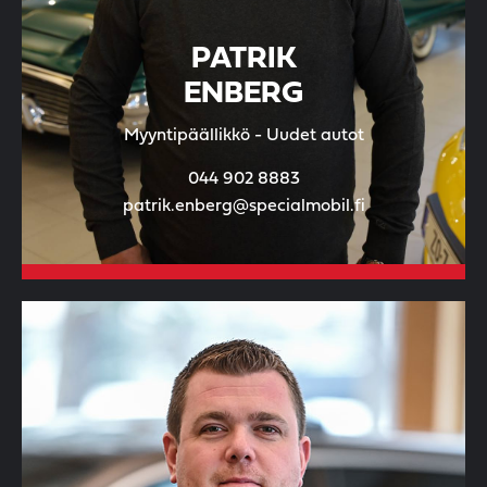
PATRIK
ENBERG
Myyntipäällikkö - Uudet autot
044 902 8883
patrik.enberg@specialmobil.fi