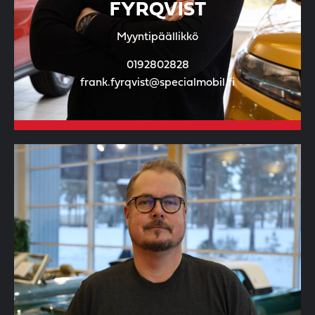
FYRQVIST
Myyntipäällikkö
0192802828
frank.fyrqvist@specialmobil.fi