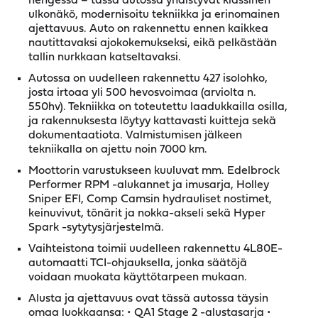
hengessä – tässä autossa yhdistyvät klassinen
ulkonäkö, modernisoitu tekniikka ja erinomainen
ajettavuus. Auto on rakennettu ennen kaikkea
nautittavaksi ajokokemukseksi, eikä pelkästään
tallin nurkkaan katseltavaksi.
Autossa on uudelleen rakennettu 427 isolohko,
josta irtoaa yli 500 hevosvoimaa (arviolta n.
550hv). Tekniikka on toteutettu laadukkailla osilla,
ja rakennuksesta löytyy kattavasti kuitteja sekä
dokumentaatiota. Valmistumisen jälkeen
tekniikalla on ajettu noin 7000 km.
Moottorin varustukseen kuuluvat mm. Edelbrock
Performer RPM -alukannet ja imusarja, Holley
Sniper EFI, Comp Camsin hydrauliset nostimet,
keinuvivut, tönärit ja nokka-akseli sekä Hyper
Spark -sytytysjärjestelmä.
Vaihteistona toimii uudelleen rakennettu 4L80E-
automaatti TCI-ohjauksella, jonka säätöjä
voidaan muokata käyttötarpeen mukaan.
Alusta ja ajettavuus ovat tässä autossa täysin
omaa luokkaansa: • QA1 Stage 2 -alustasarja •