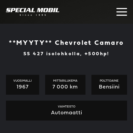
Skip
to
content
**MYYTY** Chevrolet Camaro
SS 427 isolohkolla, +500hp!
VUOSIMALLI
MITTARILUKEMA
POLTTOAINE
1967
7 000 km
Bensiini
VAIHTEISTO
Automaatti