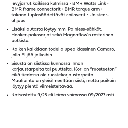
levyjarrut kaikissa kulmissa • BMR Watts Link •
BMR frame connectorit • BMR torque arm •
takana tuplasäädettävät coiloverit • Unisteer-
ohjaus
Lisäksi autosta löytyy mm. Painless-sähköt,
Hooker-pakosarjat sekä Magnaflow’n rosterinen
putkisto.
Kaiken kaikkiaan todella upea klassinen Camaro,
jolla EI jää jalkoihin.
Sisusta on siistissä kunnossa ilman
korjaustarpeita tai puutteita. Kori on ”ruosteeton”
eikä tiedossa ole ruostekorjaustarpeita.
Maalipinta on yleisilmeeltään siisti, mutta paikoin
löytyy pientä viimeisteltävää.
Katsastettu 9/25 eli leima voimassa 09/2027 asti.