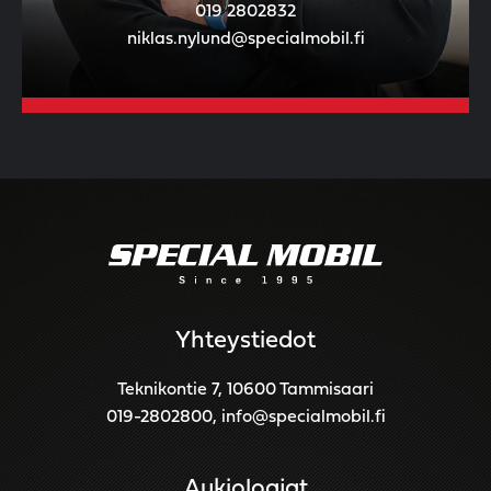
019 2802832
niklas.nylund@specialmobil.fi
Yhteystiedot
Teknikontie 7, 10600 Tammisaari
019-2802800
,
info@specialmobil.fi
Aukioloajat