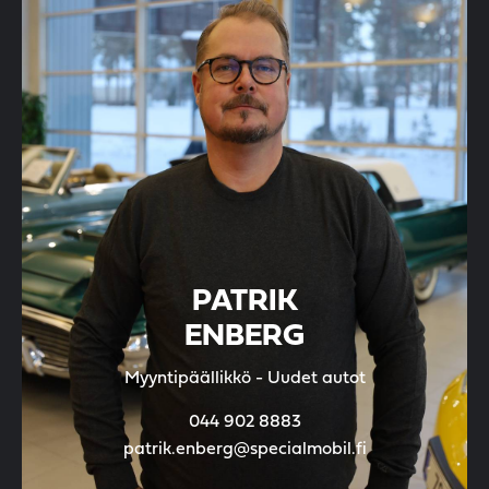
PATRIK
ENBERG
Myyntipäällikkö - Uudet autot
044 902 8883
patrik.enberg@specialmobil.fi