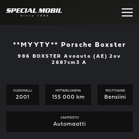
Skip
to
content
**MYYTY** Porsche Boxster
986 BOXSTER Avoauto (AE) 2ov
2687cm3 A
VUOSIMALLI
MITTARILUKEMA
POLTTOAINE
2001
155 000 km
Bensiini
VAIHTEISTO
Automaatti