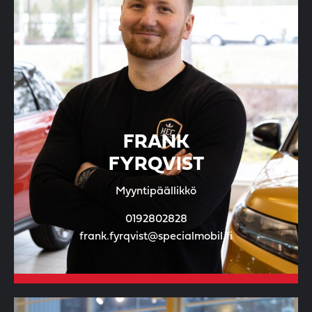
FRANK
FYRQVIST
Myyntipäällikkö
0192802828
frank.fyrqvist@specialmobil.fi