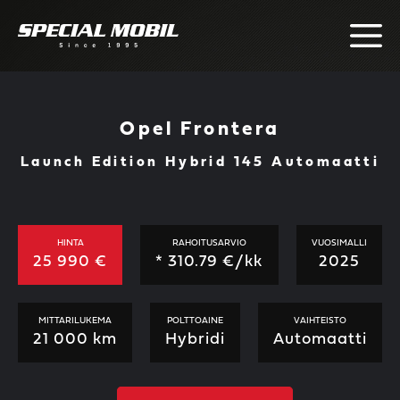
Skip
to
content
Opel Frontera
Launch Edition Hybrid 145 Automaatti
HINTA
RAHOITUSARVIO
VUOSIMALLI
25 990 €
*
310.79
€/kk
2025
MITTARILUKEMA
POLTTOAINE
VAIHTEISTO
21 000 km
Hybridi
Automaatti