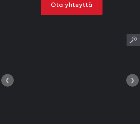
Ota yhteyttä
‹
›