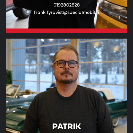
0192802828
frank.fyrqvist@specialmobil.fi
PATRIK