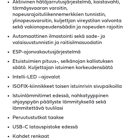
Aktiivinen hätäjarrutusjärjestelmä, kaistavahti,
törmäysvaaran varoitin,
nopeusrajoituliikennemerkkiien tunnistin,
ylinopeusvaroitin, kuljettjan vireystilan valvonta
sekä vakionopeudensäädin ja nopeuden rajoitin
Automaattinen ilmastointi sekä sade- ja
valaisuustunnistin ja raitisilmasuodatin
ESP-ajonvakautusjärjestelmä
Etuistuimien pituus-, selkänojan kallistuksen
säätö. Kuljettajan istuimen korkeudensäätö
Intelli-LED –ajovalot
ISOFIX-kiinnikkeet toisen istuinrivin sivupaikoilla
Istuinlämmitimet edessä, nahkatyyppinen
ohjayspyän päällyste lämmityksellä sekä
lämmitettävä tuulilasi
Peruutustutkat taakse
USB-C latauspistoke edessä
Kahdet renkaat