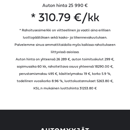
Auton hinta 25 990 €
*
310.79
€/kk
* Rahoitusesimerkki on viitteellinen ja vaatii aina erillisen
luottopäätöksen sekä kasko- ja liikennevakuutuksen.
Palvelemme sinua ammattitaidolla myös kaikissa rahoitukseen
liittyvissä asioissa.
Auton hinta on yhteensä 26 289 €, auton toimituskulut 299 €,
sopimusaika
60
kk, rahoitettava osuus yhteensä
18290.00
€,
perustamismaksu 495 €, käsittelymaksu 19 €, korko 5.9 %,
todellinen vuosikorko
8.96
%, luottokustannukset
5263.80
€,
KSL:n mukainen luottohinta
31253.80
€