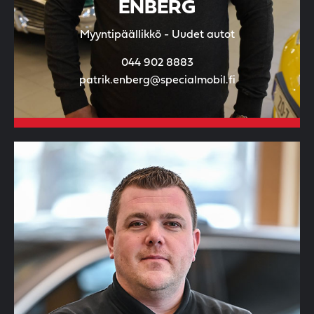
ENBERG
Myyntipäällikkö - Uudet autot
044 902 8883
patrik.enberg@specialmobil.fi