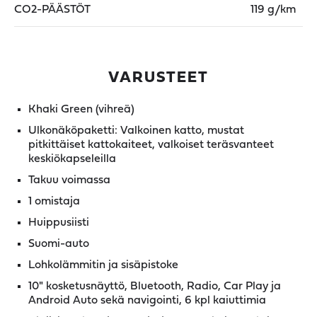
CO2-PÄÄSTÖT
119 g/km
VARUSTEET
Khaki Green (vihreä)
Ulkonäköpaketti: Valkoinen katto, mustat
pitkittäiset kattokaiteet, valkoiset teräsvanteet
keskiökapseleilla
Takuu voimassa
1 omistaja
Huippusiisti
Suomi-auto
Lohkolämmitin ja sisäpistoke
10" kosketusnäyttö, Bluetooth, Radio, Car Play ja
Android Auto sekä navigointi, 6 kpl kaiuttimia