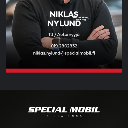
NIKLAS
NYLUND
TJ / Automyyjä
019 2802832
niklas.nylund@specialmobil.fi