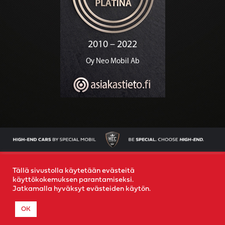
AJONEUVOT
OSTAMME AUTOSI
YRITYS
YHTEYS
Tällä sivustolla käytetään evästeitä
käyttökokemuksen parantamiseksi.
Jatkamalla hyväksyt evästeiden käytön.
© 2022
Special Mobil
-
Rekisteriseloste
- Created by
MR
OK
MEDIA