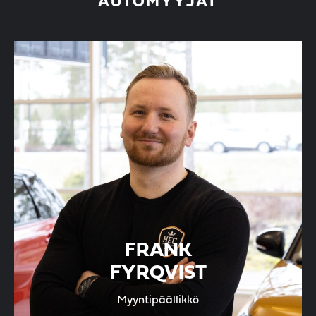
AUTOMYYJÄT
FRANK
FYRQVIST
Myyntipäällikkö