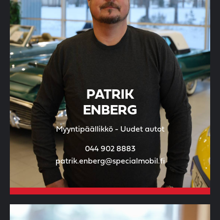
PATRIK
ENBERG
Myyntipäällikkö - Uudet autot
044 902 8883
patrik.enberg@specialmobil.fi