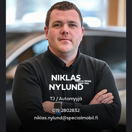
NIKLAS
NYLUND
TJ / Automyyjä
019 2802832
niklas.nylund@specialmobil.fi