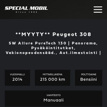
Skip
to
content
**MYYTY** Peugeot 308
SW Allure PureTech 130 | Panorama,
Pysäköintitutkat,
Vakionopeudensääd., Aut.ilmastointi |
VUOSIMALLI
MITTARILUKEMA
POLTTOAINE
2014
215 000 km
Bensiini
VAIHTEISTO
Manuaali