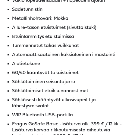
Vakionopeudensäädin + nopeudenrajoitin
Sadetunnistin
Metallinhohtoväri: Mokka
Allure-tason etuistuimet (sivuttaistuki)
Istuinlämmitys etuistuimissa
Tummennetut takasivuikkunat
Automaattisäätöinen kaksialueinen ilmastointi
Ajotietokone
60/40 kääntyvät takaistuimet
Sähkötoiminen seisontajarru
Sähkötoimiset etuikkunannostimet
Sähköisesti kääntyvät ulkosivupeilit ja
lähestysmisvalot
WIP Bluetooth USB-portilla
Fragus GoSafe Basic -lisäturva alk. 399 € / 12 kk -
Lisäturva korvaa rikkoutumisesta aiheutuvia