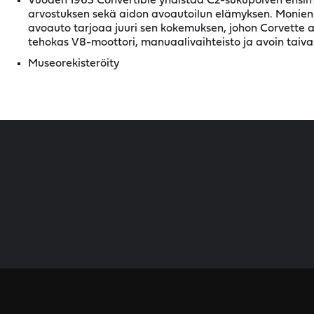
Vuoden 1963 Convertible yhdistää C2-sukupolven ens
arvostuksen sekä aidon avoautoilun elämyksen. Monien 
avoauto tarjoaa juuri sen kokemuksen, johon Corvette al
tehokas V8-moottori, manuaalivaihteisto ja avoin taivas
Museorekisteröity