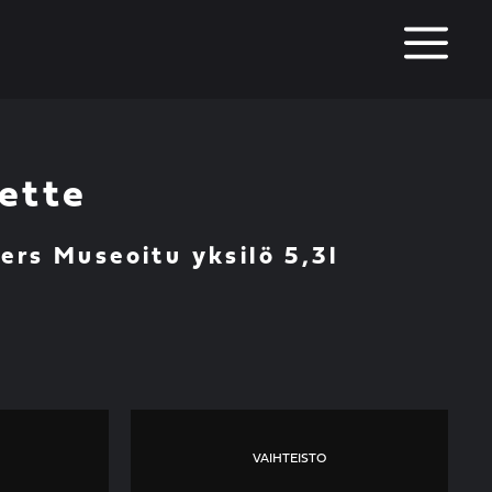
M
ette
s Museoitu yksilö 5,3l
VAIHTEISTO