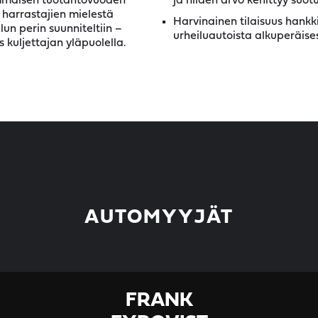
immäisen tuotantovuoden
ja niiden arvo kehittyy suotu
harrastajien mielestä
Harvinainen tilaisuus hankk
un perin suunniteltiin –
urheiluautoista alkuperäise
 kuljettajan yläpuolella.
AUTOMYYJÄT
FRANK