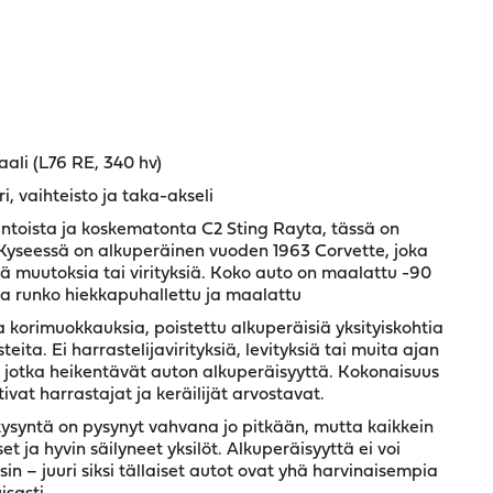
ali (L76 RE, 340 hv)
 vaihteisto ja taka-akseli
kuntoista ja koskematonta C2 Sting Rayta, tässä on
Kyseessä on alkuperäinen vuoden 1963 Corvette, joka
 muutoksia tai virityksiä. Koko auto on maalattu -90
la runko hiekkapuhallettu ja maalattu
ia korimuokkauksia, poistettu alkuperäisiä yksityiskohtia
teita. Ei harrastelijavirityksiä, levityksiä tai muita ajan
, jotka heikentävät auton alkuperäisyyttä. Kokonaisuus
ivat harrastajat ja keräilijät arvostavat.
kysyntä on pysynyt vahvana jo pitkään, mutta kaikkein
t ja hyvin säilyneet yksilöt. Alkuperäisyyttä ei voi
 – juuri siksi tällaiset autot ovat yhä harvinaisempia