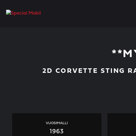
Skip
to
content
**M
2D CORVETTE STING RAY
VUOSIMALLI
1963