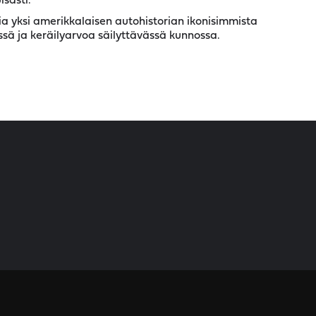
isasti.
ia yksi amerikkalaisen autohistorian ikonisimmista
ssä ja keräilyarvoa säilyttävässä kunnossa.