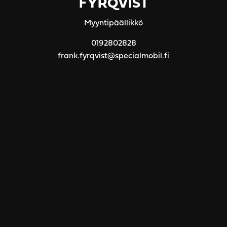
FYRQVIST
Myyntipäällikkö
0192802828
frank.fyrqvist@specialmobil.fi