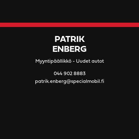
PATRIK
ENBERG
Myyntipäällikkö - Uudet autot
044 902 8883
patrik.enberg@specialmobil.fi