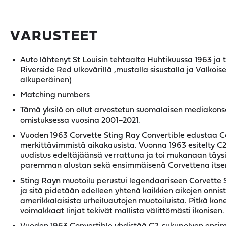
VARUSTEET
Auto lähtenyt St Louisin tehtaalta Huhtikuussa 1963 ja 
Riverside Red ulkovärillä ,mustalla sisustalla ja Valkoise
alkuperäinen)
Matching numbers
Tämä yksilö on ollut arvostetun suomalaisen mediakon
omistuksessa vuosina 2001–2021.
Vuoden 1963 Corvette Sting Ray Convertible edustaa C
merkittävimmistä aikakausista. Vuonna 1963 esitelty C2-
uudistus edeltäjäänsä verrattuna ja toi mukanaan täys
paremman alustan sekä ensimmäisenä Corvettena itsen
Sting Rayn muotoilu perustui legendaariseen Corvette S
ja sitä pidetään edelleen yhtenä kaikkien aikojen onni
amerikkalaisista urheiluautojen muotoiluista. Pitkä konep
voimakkaat linjat tekivät mallista välittömästi ikonisen.