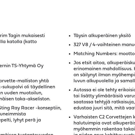
trim Tagin mukaisesti
Täysin alkuperäinen yksilö
lla katolla (katto
327 V8 / 4-vaihteinen manua
Matching Numbers: moottori,
Jos etsit aitoa, alkuperäis
sernin TS-Yhtymä Oy
erinomainen mahdollisuus. 
on säilynyt ilman myöhempiä
orvette-malliston yhtä
luvun alkupuolella ja samal
sukupolvi oli täydellinen
Autossa ei ole tehty erikois
in uuden muotoilun,
tai lisätty ylimääräisiä varus
äisen taka-akseliston.
saatossa tehtyjä ratkaisuja
ting Ray Racer -konseptiin,
edustaa juuri sitä, mitä vaat
stuneimmista
Varhaisten C2 Corvettejen 
elti, lyhyt perä ja
halutuimpia ovat alkuperäise
myöhemmin rakentaa takaisin