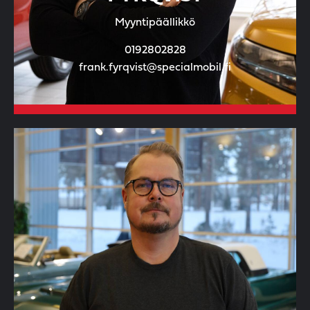
Myyntipäällikkö
0192802828
frank.fyrqvist@specialmobil.fi