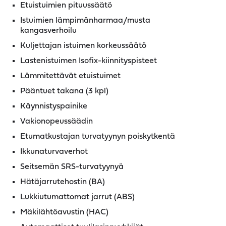
Etuistuimien pituussäätö
Istuimien lämpimänharmaa/musta
kangasverhoilu
Kuljettajan istuimen korkeussäätö
Lastenistuimen Isofix-kiinnityspisteet
Lämmitettävät etuistuimet
Pääntuet takana (3 kpl)
Käynnistyspainike
Vakionopeussäädin
Etumatkustajan turvatyynyn poiskytkentä
Ikkunaturvaverhot
Seitsemän SRS-turvatyynyä
Hätäjarrutehostin (BA)
Lukkiutumattomat jarrut (ABS)
Mäkilähtöavustin (HAC)