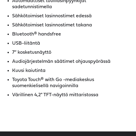
Automaattiset tuulilasinpyyhkijät
sadetunnistimella
Sähkötoimiset lasinnostimet edessä
Sähkötoimiset lasinnostimet takana
Bluetooth® handsfree
USB-liitäntä
7” kosketusnäyttö
Audiojärjestelmän säätimet ohjauspyörässä
Kuusi kaiutinta
Toyota Touch® with Go -mediakeskus
suomenkielisellä navigoinnilla
Värillinen 4,2" TFT-näyttö mittaristossa