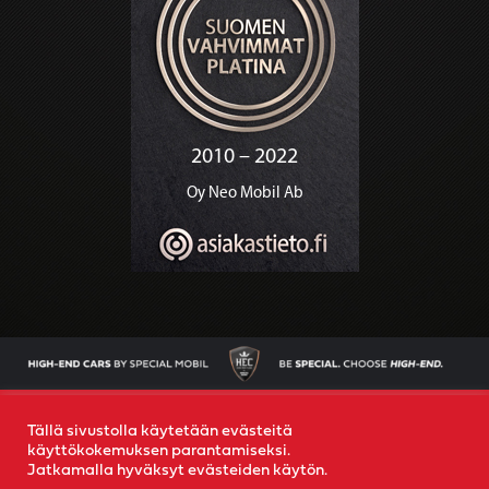
AJONEUVOT
OSTAMME AUTOSI
YRITYS
YHTEYS
Tällä sivustolla käytetään evästeitä
käyttökokemuksen parantamiseksi.
Jatkamalla hyväksyt evästeiden käytön.