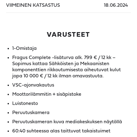
VIIMEINEN KATSASTUS
18.06.2024
VARUSTEET
1-Omistaja
Fragus Complete -lisäturva alk. 799 € / 12 kk –
Sopimus kattaa Sähköisten ja Mekaanisten
komponenttien rikkoutumisesta aiheutuvat kulut
jopa 10 000 € / 12 kk ilman omavastuuta.
VSC-ajonvakautus
Moottorilämmitin + sisäpistoke
Luistonesto
Peruutuskamera
Peruutuskameran kuva mediakeskuksen näytöllä
60:40 suhteessa alas taittuvat takaistuimet