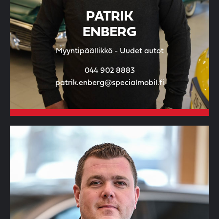
PATRIK
ENBERG
Myyntipäällikkö - Uudet autot
044 902 8883
patrik.enberg@specialmobil.fi