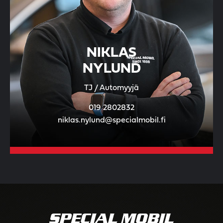
NIKLAS
NYLUND
TJ / Automyyjä
019 2802832
niklas.nylund@specialmobil.fi