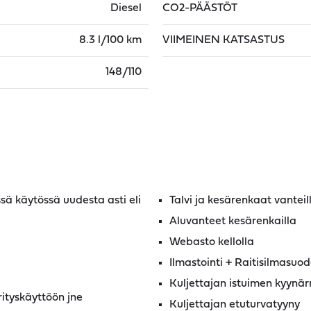
Diesel
CO2-PÄÄSTÖT
8.3 l/100 km
VIIMEINEN KATSASTUS
148/110
ssä käytössä uudesta asti eli
Talvi ja kesärenkaat vanteil
Aluvanteet kesärenkailla
Webasto kellolla
Ilmastointi + Raitisilmasuod
Kuljettajan istuimen kyynär
rityskäyttöön jne
Kuljettajan etuturvatyyny