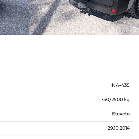
INA-435
750/2500 kg
Etuveto
29.10.2014