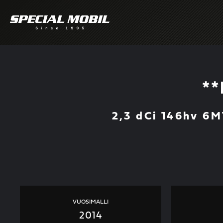
Skip
to
content
*
2,3 dCi 146hv 6
VUOSIMALLI
2014