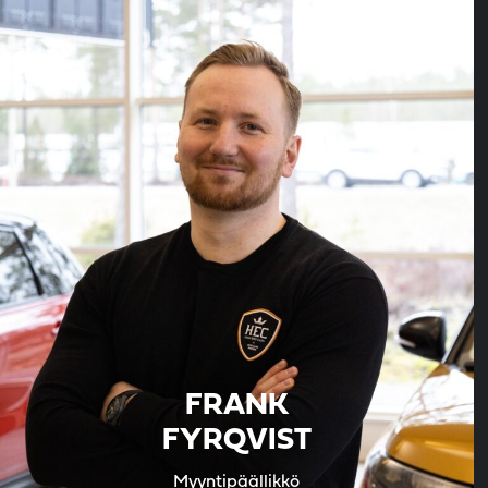
FRANK
FYRQVIST
Myyntipäällikkö