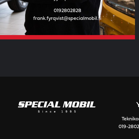
0192802828
frank.fyrqvist@specialmobil.fi
Tekniko
019-280