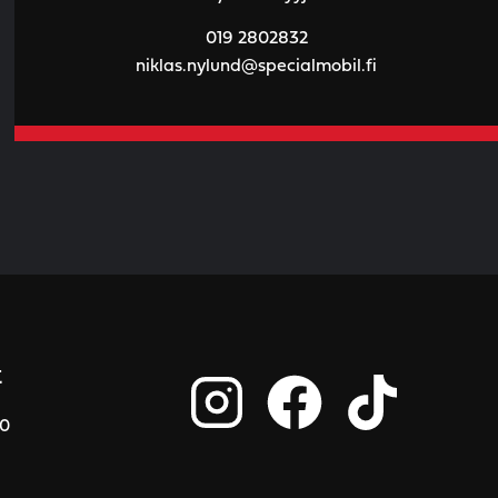
019 2802832
niklas.nylund@specialmobil.fi
t
00