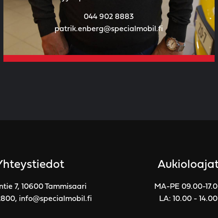
044 902 8883
patrik.enberg@specialmobil.fi
Yhteystiedot
Aukioloaja
ntie 7, 10600 Tammisaari
MA-PE 09.00-17.
2800
,
info@specialmobil.fi
LA: 10.00 - 14.00