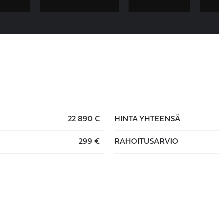
22 890 €
HINTA YHTEENSÄ
299 €
RAHOITUSARVIO