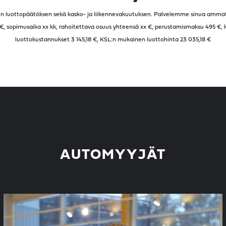
lisen luottopäätöksen sekä kasko- ja liikennevakuutuksen. Palvelemme sinua ammatti
 €, sopimusaika
xx
kk, rahoitettava osuus yhteensä
xx
€, perustamismaksu 495 €, kä
luottokustannukset
3 145,18
€, KSL:n mukainen luottohinta
23 035,18
€
AUTOMYYJÄT