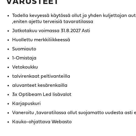
VARUSTEET
Todella kevyessä käytössä ollut ja yhden kuljettajan aut
,eniten ajettu terveisiä tavaratilassa
Jatkotakuu voimassa 31.8.2027 Asti
Huollettu merkkiliikkeessä
Suomiauto
1-Omistaja
Vetokoukku
talvirenkaat peltivanteilla
aluvanteet kesärenkailla
3x Optibeam Led lisävalot
Karjapuskuri
Vaneroitu ,tavaratilassa ollut suojamatto uudesta asti e
Kauko-ohjattava Webasto