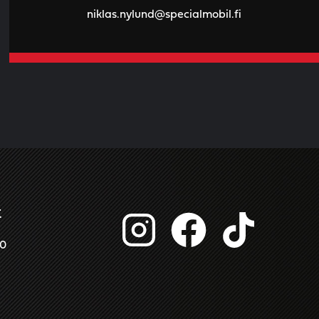
niklas.nylund@specialmobil.fi
t
00