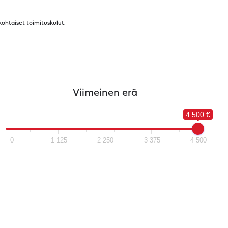
kohtaiset toimituskulut.
Viimeinen erä
4 500 €
0
1 125
2 250
3 375
4 500