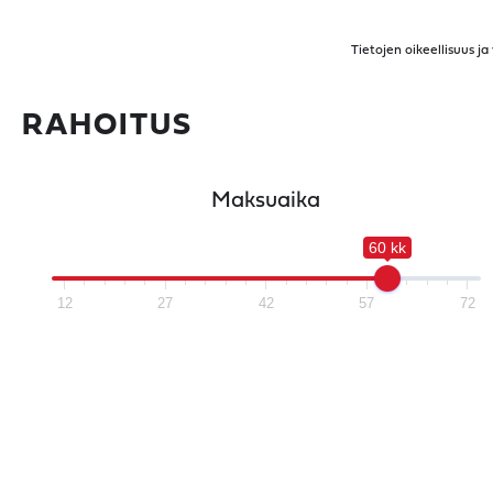
Tietojen oikeellisuus j
RAHOITUS
Maksuaika
60 kk
12
27
42
57
72