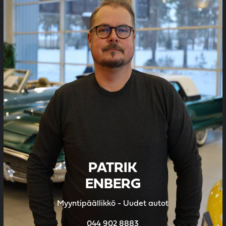
PATRIK
ENBERG
Myyntipäällikkö - Uudet autot
044 902 8883