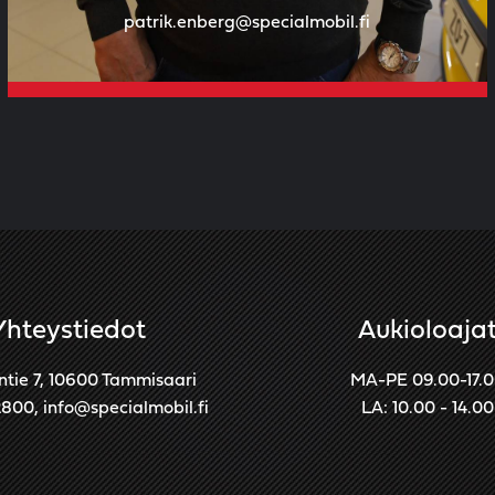
patrik.enberg@specialmobil.fi
Yhteystiedot
Aukioloaja
ntie 7, 10600 Tammisaari
MA-PE 09.00-17.
2800
,
info@specialmobil.fi
LA: 10.00 - 14.00