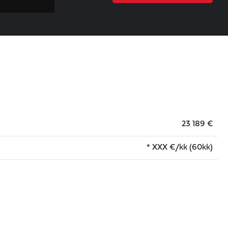
23 189 €
*
XXX
€/kk (60kk)