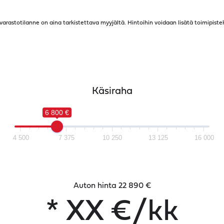
a varastotilanne on aina tarkistettava myyjältä. Hintoihin voidaan lisätä toimipiste
Käsiraha
6 800 €
4 500
7 375
10 250
13 125
16 000
Auton hinta 22 890 €
*
XX
€/kk