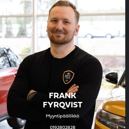
FRANK
FYRQVIST
Myyntipäällikkö
0192802828