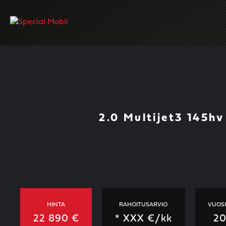
Skip
to
content
2.0 Multijet3 145h
HINTA
RAHOITUSARVIO
VUOS
22 890 €
*
XXX
€/kk
2