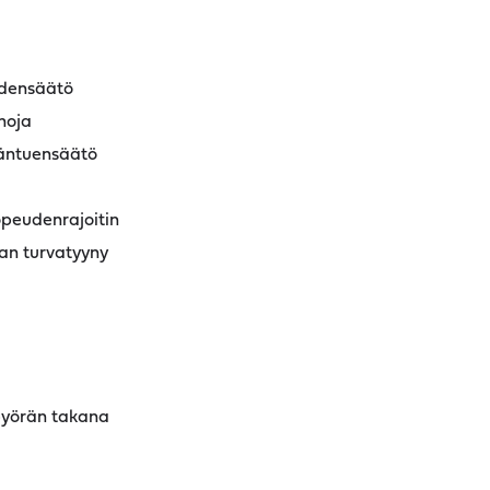
udensäätö
noja
eläntuensäätö
peudenrajoitin
jan turvatyyny
pyörän takana