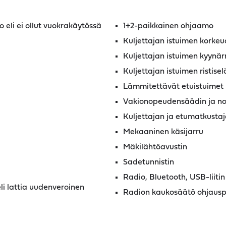
o eli ei ollut vuokrakäytössä
1+2-paikkainen ohjaamo
Kuljettajan istuimen korke
Kuljettajan istuimen kyynär
Kuljettajan istuimen ristis
Lämmitettävät etuistuimet
Vakionopeudensäädin ja no
Kuljettajan ja etumatkusta
Mekaaninen käsijarru
Mäkilähtöavustin
Sadetunnistin
Radio, Bluetooth, USB-liitin
li lattia uudenveroinen
Radion kaukosäätö ohjaus