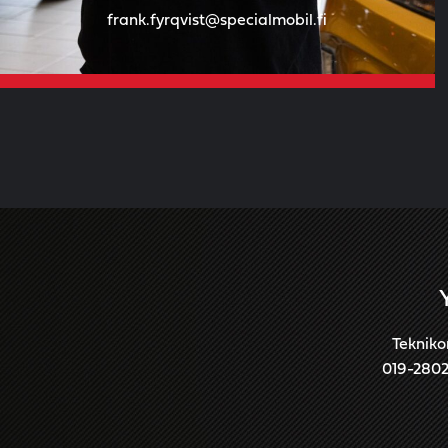
frank.fyrqvist@specialmobil.fi
Tekniko
019-280