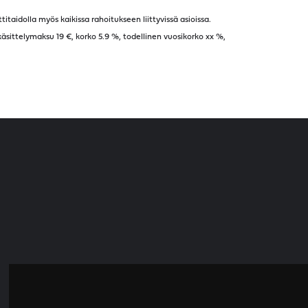
taidolla myös kaikissa rahoitukseen liittyvissä asioissa.
sittelymaksu 19 €, korko 5.9 %, todellinen vuosikorko
xx
%,