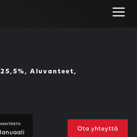
M
 25,5%, Aluvanteet,
VAIHTEISTO
Ota yhteyttä
anuaali