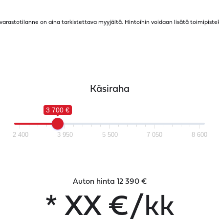
a varastotilanne on aina tarkistettava myyjältä. Hintoihin voidaan lisätä toimipiste
Käsiraha
3 700 €
2 400
3 950
5 500
7 050
8 600
Auton hinta 12 390 €
*
XX
€/kk