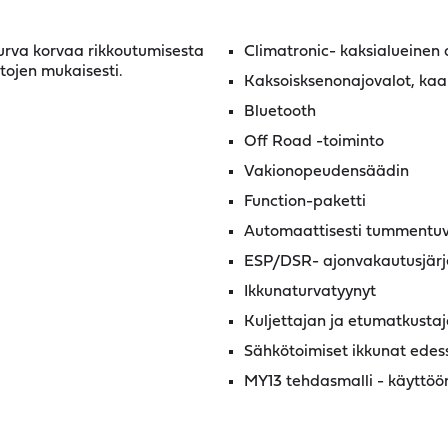
turva korvaa rikkoutumisesta
Climatronic- kaksialueinen 
tojen mukaisesti.
Kaksoisksenonajovalot, kaa
Bluetooth
Off Road -toiminto
Vakionopeudensäädin
Function-paketti
Automaattisesti tummentuva
ESP/DSR- ajonvakautusjärj
Ikkunaturvatyynyt
Kuljettajan ja etumatkustaj
Sähkötoimiset ikkunat edes
MY13 tehdasmalli - käyttöö