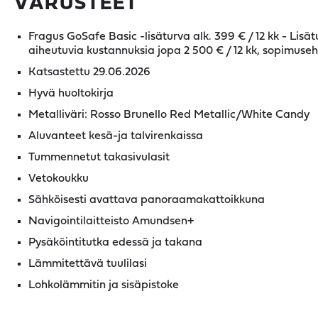
VARUSTEET
Fragus GoSafe Basic -lisäturva alk. 399 € / 12 kk - Lisä
aiheutuvia kustannuksia jopa 2 500 € / 12 kk, sopimuseh
Katsastettu 29.06.2026
Hyvä huoltokirja
Metalliväri: Rosso Brunello Red Metallic/White Candy
Aluvanteet kesä-ja talvirenkaissa
Tummennetut takasivulasit
Vetokoukku
Sähköisesti avattava panoraamakattoikkuna
Navigointilaitteisto Amundsen+
Pysäköintitutka edessä ja takana
Lämmitettävä tuulilasi
Lohkolämmitin ja sisäpistoke