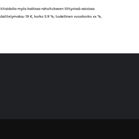
taidolla myös kaikissa rahoitukseen liittyvissä asioissa.
sittelymaksu 19 €, korko 5.9 %, todellinen vuosikorko
xx
%,