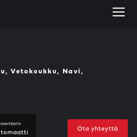
M
ku, Vetokoukku, Navi,
VAIHTEISTO
Ota yhteyttä
tomaatti