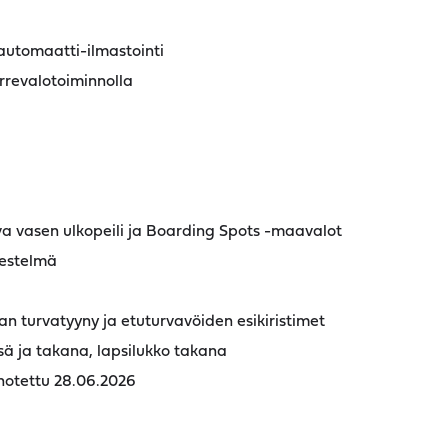
automaatti-ilmastointi
rrevalotoiminnolla
 vasen ulkopeili ja Boarding Spots -maavalot
estelmä
an turvatyyny ja etuturvavöiden esikiristimet
sä ja takana, lapsilukko takana
notettu 28.06.2026