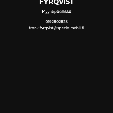
FYRQVIST
Myyntipäällikkö
0192802828
frank.fyrqvist@specialmobil.fi