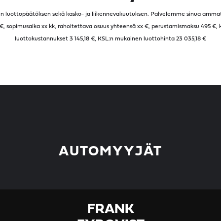
lisen luottopäätöksen sekä kasko- ja liikennevakuutuksen. Palvelemme sinua ammatti
 €, sopimusaika
xx
kk, rahoitettava osuus yhteensä
xx
€, perustamismaksu 495 €, kä
luottokustannukset
3 145,18
€, KSL:n mukainen luottohinta
23 035,18
€
AUTOMYYJÄT
FRANK