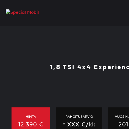
Skip
to
content
1,8 TSI 4x4 Experien
HINTA
RAHOITUSARVIO
VUOSIM
12 390 €
*
XXX
€/kk
201