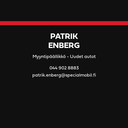
PATRIK
ENBERG
Myyntipäällikkö - Uudet autot
044 902 8883
patrik.enberg@specialmobil.fi