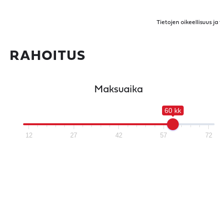
Tietojen oikeellisuus j
RAHOITUS
Maksuaika
60 kk
12
27
42
57
72