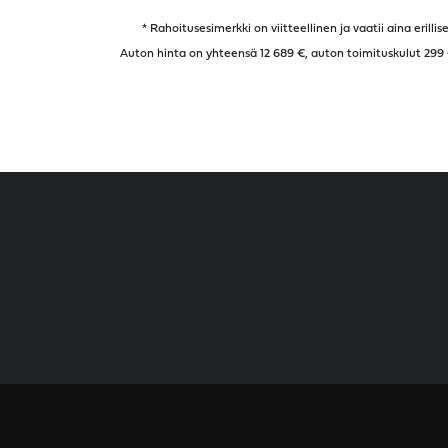
* Rahoitusesimerkki on viitteellinen ja vaatii aina eril
Auton hinta on yhteensä 12 689 €, auton toimituskulut 299