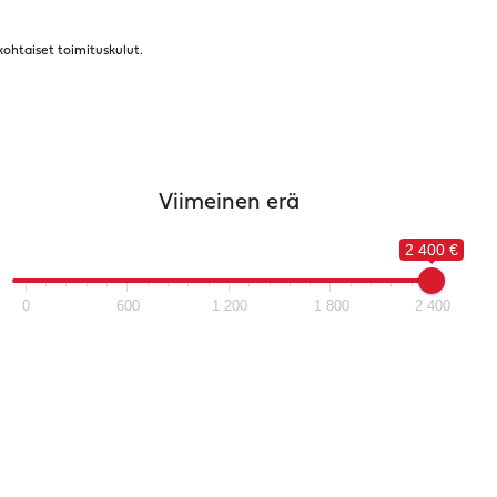
kohtaiset toimituskulut.
Viimeinen erä
2 400 €
0
600
1 200
1 800
2 400