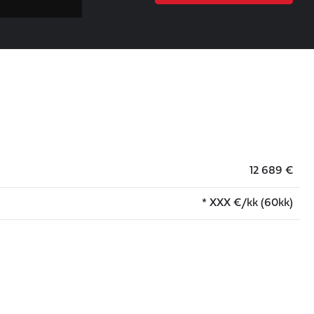
12 689 €
*
XXX
€/kk (60kk)