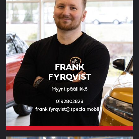
FRANK
FYRQVIST
Myyntipäällikkö
0192802828
frank.fyrqvist@specialmobil.fi