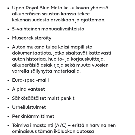
Upea Royal Blue Metallic -ulkoväri yhdessä
alkuperäisen sisustan kanssa tekee
kokonaisuudesta arvokkaan ja ajattoman.
5-vaihteinen manuaalivaihteisto
Museorekisteröity
Auton mukana tulee kaksi mapillista
dokumentaatiota, jotka sisältävät kattavasti
auton historiaa, huolto- ja korjauskuitteja,
alkuperäisiä asiakirjoja sekä muuta vuosien
varrella säilynyttä materiaalia.
Euro-spec -malli
Alpina vanteet
Sähkösäätöiset muistipenkit
Urheiluistuimet
Penkinlämmittimet
Toimiva ilmastointi (A/C) – erittäin harvinainen
ominaisuus tämän ikäluokan autossa