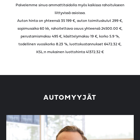
Palvelemme sinua ammattitaidolla myös kaikissa rahoitukseen
liittyvissä asioissa.
Auton hinta on yhteensä 35 199 €, auton toimituskulut 299 €,
sopimusaika
60
kk, rahoitettava osuus yhteensä
24500.00
€,
perustamismaksu 495 €, käsittelymaksu 19 €, korko 5.9 %,
todellinen vuosikorko
8.23
%, luottokustannukset
6472.32
€,
KSL:n mukainen luottohinta
41372.32
€
AUTOMYYJÄT