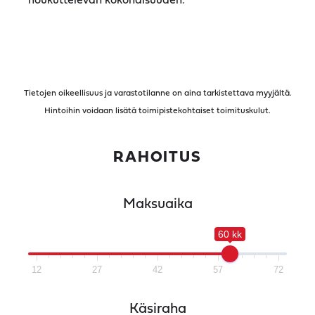
houkuttelevan kokonaisuuden.
Tietojen oikeellisuus ja varastotilanne on aina tarkistettava myyjältä.
Hintoihin voidaan lisätä toimipistekohtaiset toimituskulut.
RAHOITUS
Maksuaika
60 kk
12
27
42
57
72
Käsiraha