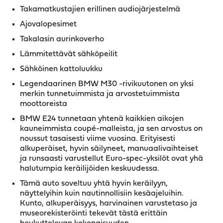
Takamatkustajien erillinen audiojärjestelmä
Ajovalopesimet
Takalasin aurinkoverho
Lämmitettävät sähköpeilit
Sähköinen kattoluukku
Legendaarinen BMW M30 -rivikuutonen on yksi
merkin tunnetuimmista ja arvostetuimmista
moottoreista
BMW E24 tunnetaan yhtenä kaikkien aikojen
kauneimmista coupé-malleista, ja sen arvostus on
noussut tasaisesti viime vuosina. Erityisesti
alkuperäiset, hyvin säilyneet, manuaalivaihteiset
ja runsaasti varustellut Euro-spec-yksilöt ovat yhä
halutumpia keräilijöiden keskuudessa.
Tämä auto soveltuu yhtä hyvin keräilyyn,
näyttelyihin kuin nautinnollisiin kesäajeluihin.
Kunto, alkuperäisyys, harvinainen varustetaso ja
museorekisteröinti tekevät tästä erittäin