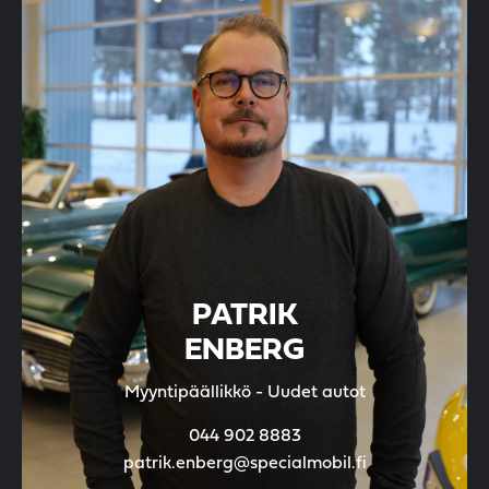
PATRIK
ENBERG
Myyntipäällikkö - Uudet autot
044 902 8883
patrik.enberg@specialmobil.fi