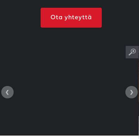
Ota yhteyttä
‹
›