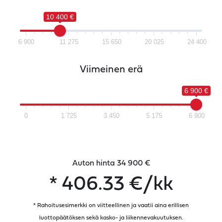
10 400 €
6 900
11 275
15 650
20 025
24 400
Viimeinen erä
6 900 €
0
1 725
3 450
5 175
6 900
Auton hinta 34 900 €
*
406.33
€/kk
* Rahoitusesimerkki on viitteellinen ja vaatii aina erillisen
luottopäätöksen sekä kasko- ja liikennevakuutuksen.