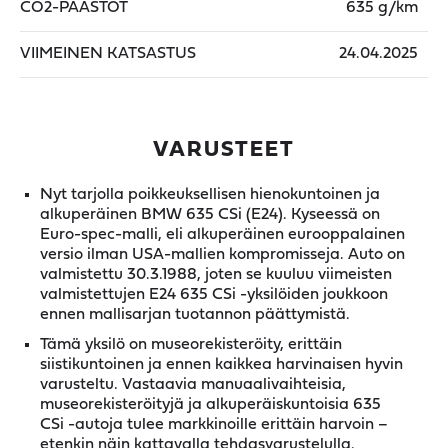
CO2-PÄÄSTÖT
635 g/km
VIIMEINEN KATSASTUS
24.04.2025
VARUSTEET
Nyt tarjolla poikkeuksellisen hienokuntoinen ja
alkuperäinen BMW 635 CSi (E24). Kyseessä on
Euro-spec-malli, eli alkuperäinen eurooppalainen
versio ilman USA-mallien kompromisseja. Auto on
valmistettu 30.3.1988, joten se kuuluu viimeisten
valmistettujen E24 635 CSi -yksilöiden joukkoon
ennen mallisarjan tuotannon päättymistä.
Tämä yksilö on museorekisteröity, erittäin
siistikuntoinen ja ennen kaikkea harvinaisen hyvin
varusteltu. Vastaavia manuaalivaihteisia,
museorekisteröityjä ja alkuperäiskuntoisia 635
CSi -autoja tulee markkinoille erittäin harvoin –
etenkin näin kattavalla tehdasvarustelulla.