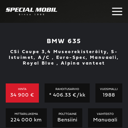
Skip
to
content
BMW 635
CSi Coupe 3,4 Museorekisteröity, S-
Istuimet, A/C , Euro-Spec, Manuaali,
Royal Blue , Alpina vanteet
HINTA
RAHOITUSARVIO
VUOSIMALLI
34 900 €
*
406.33
€/kk
1988
MITTARILUKEMA
POLTTOAINE
VAIHTEISTO
224 000 km
Bensiini
Manuaali