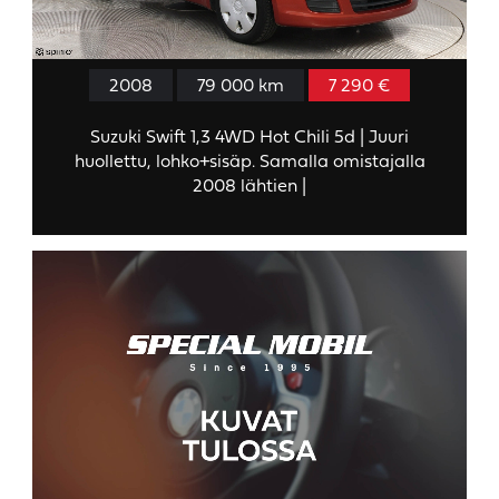
2008
79 000 km
7 290 €
Suzuki Swift 1,3 4WD Hot Chili 5d | Juuri
huollettu, lohko+sisäp. Samalla omistajalla
2008 lähtien |