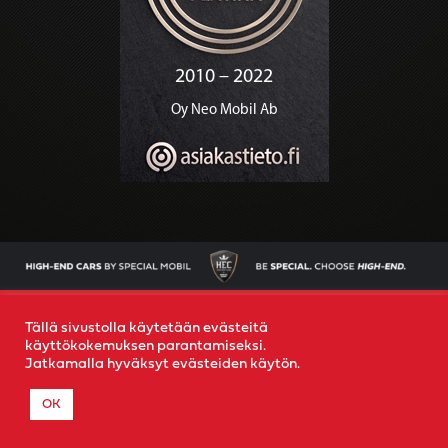
AJONEUVOT
OSTAMME AUTOSI
YRITYS
YHTEYS
Tällä sivustolla käytetään evästeitä
käyttökokemuksen parantamiseksi.
Jatkamalla hyväksyt evästeiden käytön.
© 2022
Special Mobil
-
Rekisteriseloste
- Created by
MR
OK
MEDIA