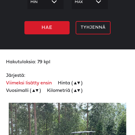
-
TYHJENNÄ
Hakutuloksia:
79
kpl
Järjestä:
Viimeksi lisätty ensin
Hinta (
▲
▼
)
Vuosimalli (
▲
▼
)
Kilometriä (
▲
▼
)